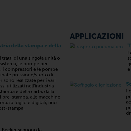
APPLICAZIONI
tria della stampa e della
T
a
L
 tratti di una singola unità o
s
 sistema, le pompe per
g
, i compressori e le pompe
e
nate pressione/vuoto di
 sono realizzate per i vari
So
si utilizzati nell'industria
I 
stampa e della carta, dalla
pr
di pre-stampa, alle macchine
ac
mpa a foglio e digitali, fino
pr
post-stampa.
dr
i Becker seguono la