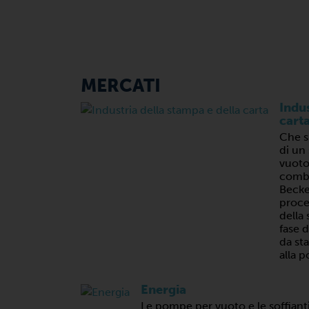
MERCATI
Indus
cart
Che si
di un
vuoto
combi
Becker
proces
della 
fase 
da sta
alla 
Energia
Le pompe per vuoto e le soffiant