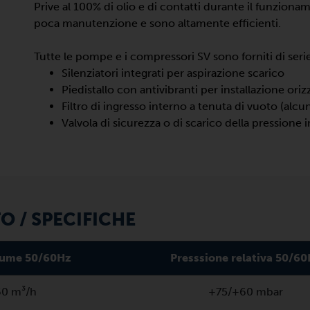
Prive al 100% di olio e di contatti durante il funzionam
poca manutenzione e sono altamente efficienti.
Tutte le pompe e i compressori SV sono forniti di seri
Silenziatori integrati per aspirazione scarico
Piedistallo con antivibranti per installazione ori
Filtro di ingresso interno a tenuta di vuoto (alcu
Valvola di sicurezza o di scarico della pressione 
 / SPECIFICHE
olume 50/60Hz
Presssione relativa 50/6
60 m³/h
+75/+60 mbar