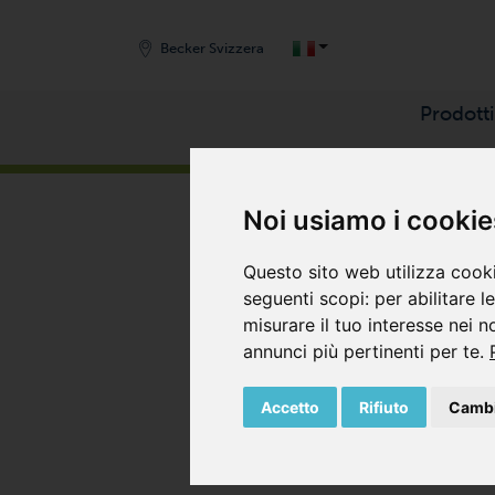
Becker Svizzera
Prodotti
START
/
PRODOTTI
/
COMPRESSORI
/
SOFFIANT
Noi usiamo i cookie
Questo sito web utilizza cooki
seguenti scopi:
per abilitare l
misurare il tuo interesse nei n
annunci più pertinenti per te
.
Accetto
Rifiuto
Cambi