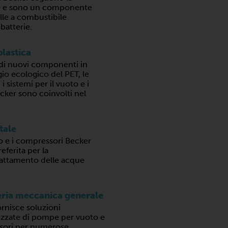
ie e sono un componente
lle a combustibile
batterie.
plastica
di nuovi componenti in
ggio ecologico del PET, le
 sistemi per il vuoto e i
cker sono coinvolti nel
tale
 e i compressori Becker
eferita per la
trattamento delle acque
ria meccanica generale
rnisce soluzioni
izzate di pompe per vuoto e
sori per numerose