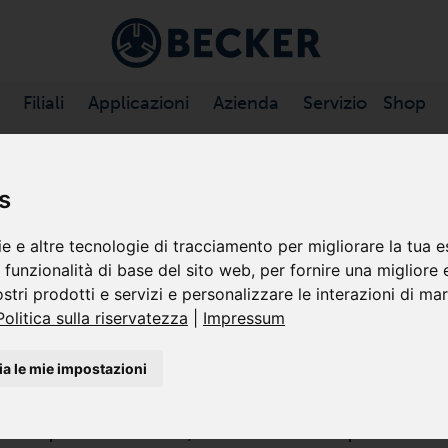
Filiali
Applicazioni
Azienda
Servizio
Shop
I A CANALE LATERALE
/
SV .../1 SERIE
s
e e altre tecnologie di tracciamento per migliorare la tua e
SERIE SV
e funzionalità di base del sito web
,
per fornire una migliore
ostri prodotti e servizi e personalizzare le interazioni di ma
SOFFIANTI A CANALI LATERALI
Politica sulla riservatezza
|
Impressum
MONO STADIO
a le mie impostazioni
Le soffianti a canale laterale Becker serie SV genera
applicazioni industriali. Queste pompe per vuoto e q
prestazioni elevate, ma sono anche compatti nelle di