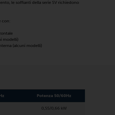
ento, le soffianti della serie SV richiedono
e con:
zzontale
ni modelli)
interna (alcuni modelli)
0Hz
Potenza 50/60Hz
0,55/0,66 kW