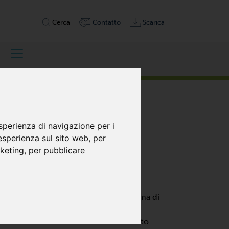
Cerca
Contatto
Scarica
sperienza di navigazione per i
 esperienza sul sito web
,
per
rketing
,
per pubblicare
 IN COMPRESSIONE,
no vuoto o pressione per un'ampia gamma di
uesti compressori non solo offrono
mensioni e silenziosi nel funzionamento.