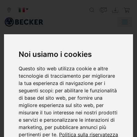
Noi usiamo i cookies
Questo sito web utilizza cookie e altre
tecnologie di tracciamento per migliorare
la tua esperienza di navigazione per i
seguenti scopi:
per abilitare le funzionalità
SERIE VXLF
di base del sito web
,
per fornire una
POMPE ROTATIVE A PALETTE, SENZA
migliore esperienza sul sito web
,
per
OLIO
misurare il tuo interesse nei nostri prodotti
e servizi e personalizzare le interazioni di
Le pompe per vuoto Becker della serie VXLF sono
marketing
,
per pubblicare annunci più
pompe volumetriche a secco per medio vuoto e sono
pertinenti per te
.
Politica sulla riservatezza
progettate per funzionare in servizio continuo a