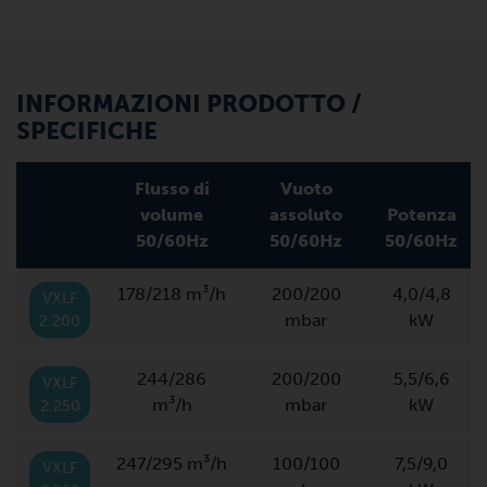
INFORMAZIONI PRODOTTO /
SPECIFICHE
Flusso di
Vuoto
volume
assoluto
Potenza
50/60Hz
50/60Hz
50/60Hz
178/218 m³/h
200/200
4,0/4,8
VXLF
mbar
kW
2.200
244/286
200/200
5,5/6,6
VXLF
m³/h
mbar
kW
2.250
247/295 m³/h
100/100
7,5/9,0
VXLF