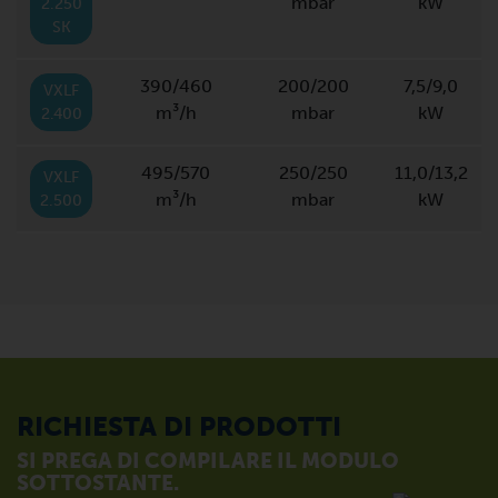
mbar
kW
2.250
SK
390/460
200/200
7,5/9,0
VXLF
m³/h
mbar
kW
2.400
495/570
250/250
11,0/13,2
VXLF
m³/h
mbar
kW
2.500
RICHIESTA DI PRODOTTI
SI PREGA DI COMPILARE IL MODULO
SOTTOSTANTE.