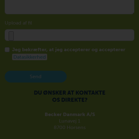
Upload af fil
Jeg bekræfter, at jeg accepterer og accepterer
Datasikkerhed
Send
DU ØNSKER AT KONTAKTE
OS DIREKTE?
Becker Danmark A/S
Lunavej 1
8700 Horsens