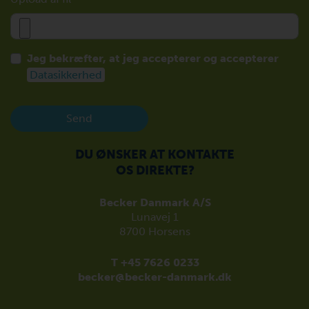
Jeg bekræfter, at jeg accepterer og accepterer
Datasikkerhed
Send
DU ØNSKER AT KONTAKTE
OS DIREKTE?
Becker Danmark A/S
Lunavej 1
8700 Horsens
T +45 7626 0233
becker@becker-danmark.dk