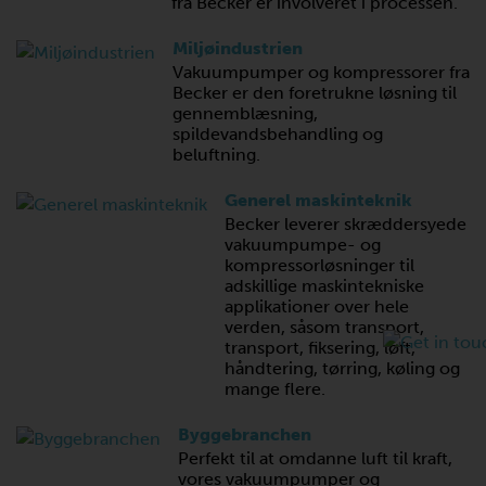
fra Becker er involveret i processen.
Miljøindustrien
Vakuumpumper og kompressorer fra
Becker er den foretrukne løsning til
gennemblæsning,
spildevandsbehandling og
beluftning.
Generel maskinteknik
Becker leverer skræddersyede
vakuumpumpe- og
kompressorløsninger til
adskillige maskintekniske
applikationer over hele
verden, såsom transport,
transport, fiksering, løft,
håndtering, tørring, køling og
mange flere.
Byggebranchen
Perfekt til at omdanne luft til kraft,
vores vakuumpumper og