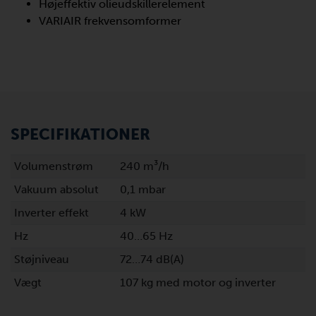
Højeffektiv olieudskillerelement
VARIAIR frekvensomformer
SPECIFIKATIONER
Volumenstrøm
240 m³/h
Vakuum absolut
0,1 mbar
Inverter effekt
4 kW
Hz
40…65 Hz
Støjniveau
72…74 dB(A)
Vægt
107 kg med motor og inverter