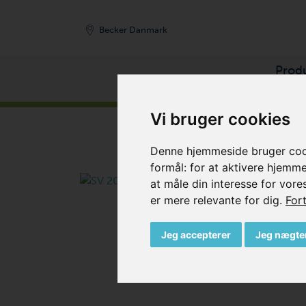
Becker Danmark
Prod
FORSIDE
/
PRODUKTER
/
KOMPRESSORER
/
SI
Vi bruger cookies
Denne hjemmeside bruger cooki
formål:
for at aktivere hjemm
at måle din interesse for vore
er mere relevante for dig
.
Fort
Jeg accepterer
Jeg nægte