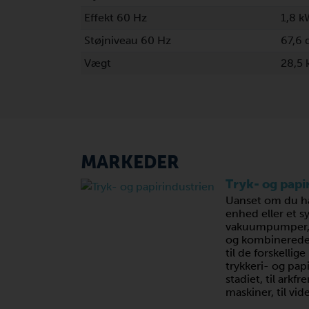
Effekt 60 Hz
1,8 k
Støjniveau 60 Hz
67,6 
Vægt
28,5
MARKEDER
Tryk- og papi
Uanset om du ha
enhed eller et s
vakuumpumper, k
og kombinerede
til de forskellig
trykkeri- og pap
stadiet, til arkf
maskiner, til vid