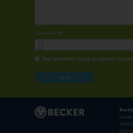
Upload af fil
Jeg bekræfter, at jeg accepterer og ac
Send
Becke
Lunave
8700 
Danm