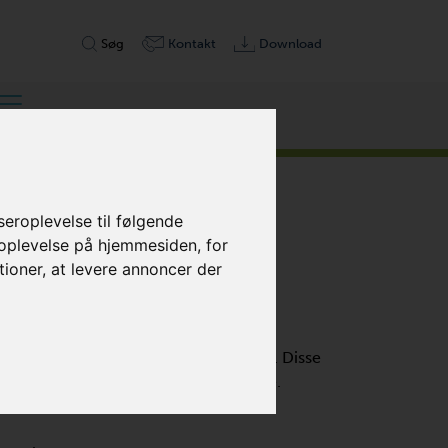
Søg
Kontakt
Download
eroplevelse til følgende
 oplevelse på hjemmesiden
,
for
tioner
,
at levere annoncer der
ed 100 % oliefri og berøringsfri drift. Disse
tive og kræver minimal vedligeholdelse.