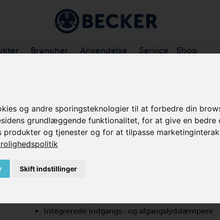
ukter
Brancher
Anvendelse
Service
Shop
DEKANALBLÆSERE
/
SV .../2 SERIE
es og andre sporingsteknologier til at forbedre din brows
esidens grundlæggende funktionalitet
,
for at give en bedre
SV 200/2
s produkter og tjenester og for at tilpasse marketinginterak
rolighedspolitik
SIDEKANAL BLÆSER, 2-TRINS
r
Skift indstillinger
SV 200/2 er en turboblæser, der tilbyder høj ydeevne m
sidekanalblæsere har lav vedligeholdelse, er højeffek
Integrerede indgangs- og afgangslyddæmpere