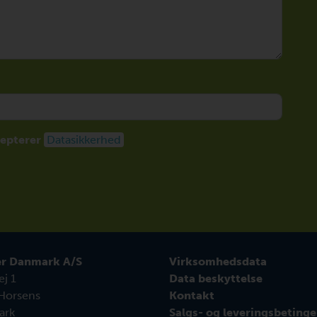
cepterer
Datasikkerhed
r Danmark A/S
Virksomhedsdata
j 1
Data beskyttelse
Horsens
Kontakt
ark
Salgs- og leveringsbetinge