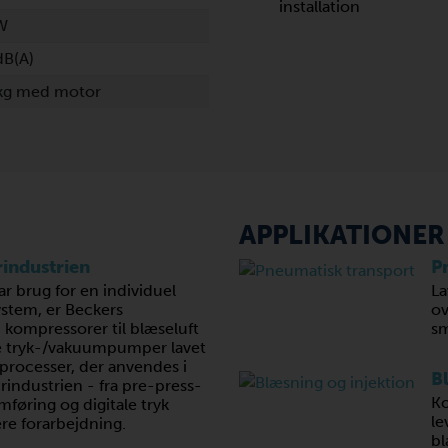
installation
W
dB(A)
 kg med motor
APPLIKATIONER
rindustrien
P
r brug for en individuel
La
ystem, er Beckers
ov
ompressorer til blæseluft
sm
 tryk-/vakuumpumper lavet
e processer, der anvendes i
B
irindustrien - fra pre-press-
Ko
remføring og digitale tryk
le
ere forarbejdning.
bl