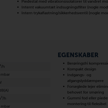
Piedestal med vibrationsisolatorer til vandret m
Internt vakuumtæt indsugningsfilter (nogle mode
Intern trykaflastning/sikkerhedsventil (nogle mod
EGENSKABER
Berøringsfri kompress
³/h
Kompakt design
 mbar
Indgangs- og
afgangslyddæmpere
W
Forseglede lejer elimin
dB(A)
behovet for smøring
Gummi fod eller piedes
m³/h
montering til fleksibel
 mbar