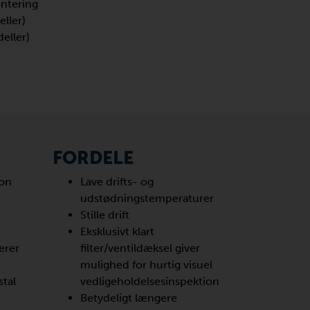
ontering
ller)
eller)
FORDELE
ion
Lave drifts- og
udstødningstemperaturer
Stille drift
Eksklusivt klart
erer
filter/ventildæksel giver
mulighed for hurtig visuel
tal
vedligeholdelsesinspektion
Betydeligt længere