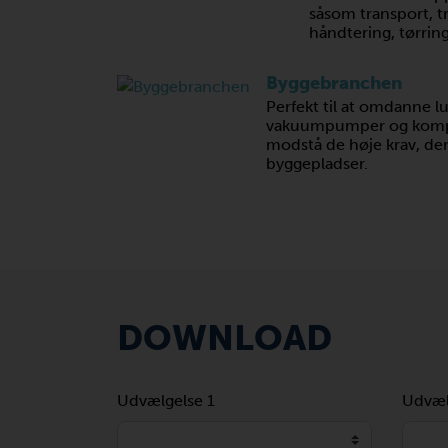
såsom transport, tra
håndtering, tørring
Byggebranchen
Perfekt til at omdanne luf
vakuumpumper og kompre
modstå de høje krav, der 
byggepladser.
DOWNLOAD
Udvælgelse 1
Udvæl