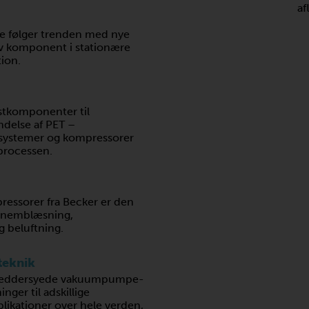
af
 følger trenden med nye
tiv komponent i stationære
ion.
astkomponenter til
delse af PET –
ystemer og kompressorer
 processen.
ssorer fra Becker er den
ennemblæsning,
 beluftning.
teknik
kræddersyede vakuumpumpe-
ger til adskillige
likationer over hele verden,