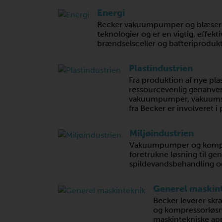
Energi
Becker vakuumpumper og blæsere
teknologier og er en vigtig, effek
brændselsceller og batteriprodukt
Plastindustrien
Fra produktion af nye pl
ressourcevenlig genanven
vakuumpumper, vakuums
fra Becker er involveret i
Miljøindustrien
Vakuumpumper og kompre
foretrukne løsning til g
spildevandsbehandling og
Generel maskin
Becker leverer s
og kompressorløsnin
maskintekniske app