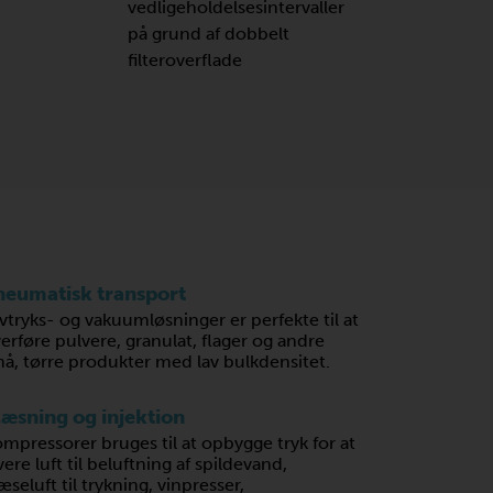
vedligeholdelsesintervaller
på grund af dobbelt
filteroverflade
neumatisk transport
vtryks- og vakuumløsninger er perfekte til at
erføre pulvere, granulat, flager og andre
å, tørre produkter med lav bulkdensitet.
læsning og injektion
mpressorer bruges til at opbygge tryk for at
vere luft til beluftning af spildevand,
æseluft til trykning, vinpresser,