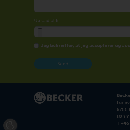
Upload af fil
Jeg bekræfter, at jeg accepterer og ac
Send
Becke
Lunave
8700 
Danm
T +45