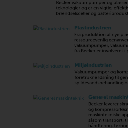
Becker vakuumpumper og blæsere
teknologier og er en vigtig, effek
brændselsceller og batteriprodukt
Plastindustrien
Fra produktion af nye pl
ressourcevenlig genanven
vakuumpumper, vakuums
fra Becker er involveret i
Miljøindustrien
Vakuumpumper og kompre
foretrukne løsning til g
spildevandsbehandling og
Generel maskin
Becker leverer s
og kompressorløsnin
maskintekniske app
såsom transport, tra
håndtering, tørring