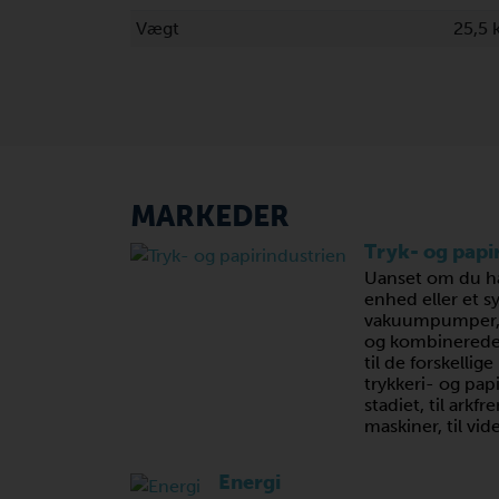
Vægt
25,5
MARKEDER
Tryk- og papi
Uanset om du ha
enhed eller et s
vakuumpumper, k
og kombinerede
til de forskellig
trykkeri- og pap
stadiet, til arkf
maskiner, til vid
Energi