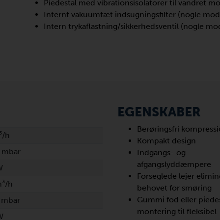
Piedestal med vibrationsisolatorer til vandret m
Internt vakuumtæt indsugningsfilter (nogle mode
Intern trykaflastning/sikkerhedsventil (nogle mod
EGENSKABER
Berøringsfri kompress
³/h
Kompakt design
 mbar
Indgangs- og
afgangslyddæmpere
W
Forseglede lejer elimin
m³/h
behovet for smøring
Gummi fod eller piedes
 mbar
montering til fleksibel
W