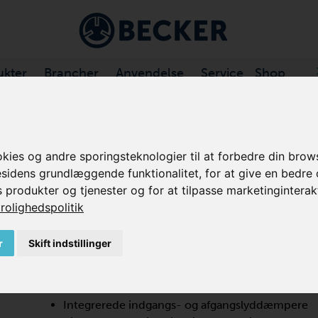
ukter
Brancher
Anvendelse
Service
Shop
DEKANALBLÆSERE
/
SV .../2 SERIE
es og andre sporingsteknologier til at forbedre din brows
esidens grundlæggende funktionalitet
,
for at give en bedre
SV 201/2
s produkter og tjenester og for at tilpasse marketinginterak
rolighedspolitik
SIDEKANAL BLÆSER, 2-TRINS
r
Skift indstillinger
SV 201/2 er en turboblæser, der tilbyder høj ydeevne me
sidekanalblæsere har lav vedligeholdelse, er højeffek
Integrerede indgangs- og afgangslyddæmpere