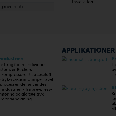
installation
 kg med motor
APPLIKATIONER
rindustrien
P
r brug for en individuel
La
ystem, er Beckers
ov
ompressorer til blæseluft
sm
 tryk-/vakuumpumper lavet
e processer, der anvendes i
B
irindustrien - fra pre-press-
Ko
remføring og digitale tryk
le
ere forarbejdning.
bl
af