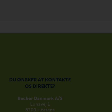
DU ØNSKER AT KONTAKTE
OS DIREKTE?
Becker Danmark A/S
Lunavej 1
8700 Horsens