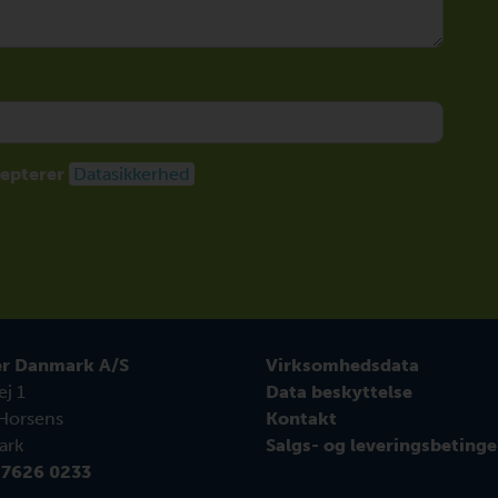
cepterer
Datasikkerhed
r Danmark A/S
Virksomhedsdata
j 1
Data beskyttelse
Horsens
Kontakt
ark
Salgs- og leveringsbetinge
 7626 0233