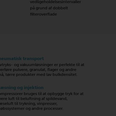
vedligeholdelsesintervaller
på grund af dobbelt
filteroverflade
neumatisk transport
vtryks- og vakuumløsninger er perfekte til at
erføre pulvere, granulat, flager og andre
å, tørre produkter med lav bulkdensitet.
læsning og injektion
mpressorer bruges til at opbygge tryk for at
vere luft til beluftning af spildevand,
æseluft til trykning, vinpresser,
løbssystemer og andre processer.