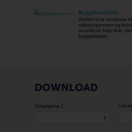
Byggebranchen
Perfekt til at omdanne luf
vakuumpumper og kompre
modstå de høje krav, der 
byggepladser.
DOWNLOAD
Udvælgelse 1
Udvæl