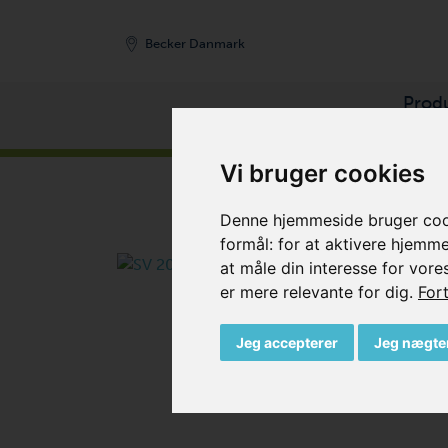
Becker Danmark
Prod
FORSIDE
/
PRODUKTER
/
KOMPRESSORER
/
SI
Vi bruger cookies
Denne hjemmeside bruger cooki
formål:
for at aktivere hjemm
at måle din interesse for vore
er mere relevante for dig
.
Fort
Jeg accepterer
Jeg nægte