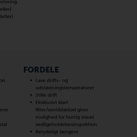
ontering
ller)
eller)
FORDELE
ion
Lave drifts- og
udstødningstemperaturer
Stille drift
Eksklusivt klart
erer
filter/ventildæksel giver
mulighed for hurtig visuel
tal
vedligeholdelsesinspektion
Betydeligt længere