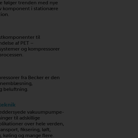
 følger trenden med nye
tiv komponent i stationære
ion.
astkomponenter til
delse af PET –
ystemer og kompressorer
 processen.
ssorer fra Becker er den
ennemblæsning,
 beluftning.
teknik
kræddersyede vakuumpumpe-
ger til adskillige
likationer over hele verden,
nsport, fiksering, løft,
, køling og mange flere.