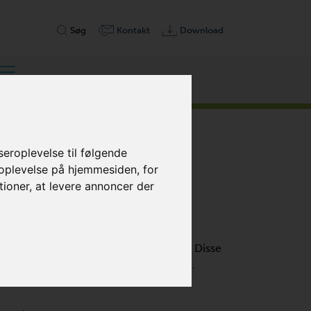
Søg
Kontakt
Download
eroplevelse til følgende
 oplevelse på hjemmesiden
,
for
tioner
,
at levere annoncer der
d 100 % oliefri og berøringsfri drift. Disse
tive og kræver minimal vedligeholdelse.