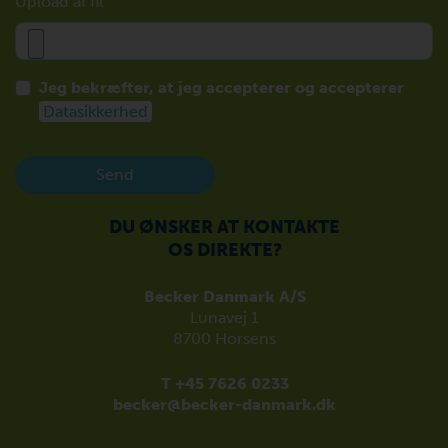
Upload af fil
Jeg bekræfter, at jeg accepterer og accepterer
Datasikkerhed
Send
DU ØNSKER AT KONTAKTE
OS DIREKTE?
Becker Danmark A/S
Lunavej 1
8700 Horsens
T +45 7626 0233
becker@becker-danmark.dk