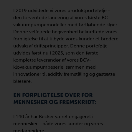
I 2019 udvidede vi vores produktportefølje -
den forventede lancering af vores første BC-
vakuumpumpemodeller med tørtløbende kløer.
Denne velfejrede begivenhed bekræftede vores
forpligtelse til at tilbyde vores kunder et bredere
udvalg af driftsprincipper. Denne portefølje
udvides først nu i 2025, som den første
komplette leverandør af vores BCV-
klovakuumpumpeserie, sammen med
innovationer til additiv fremstilling og gastætte
blæsere.
EN FORPLIGTELSE OVER FOR
MENNESKER OG FREMSKRIDT:
I 140 år har Becker været engageret i
mennesker - både vores kunder og vores
medarbejdere.