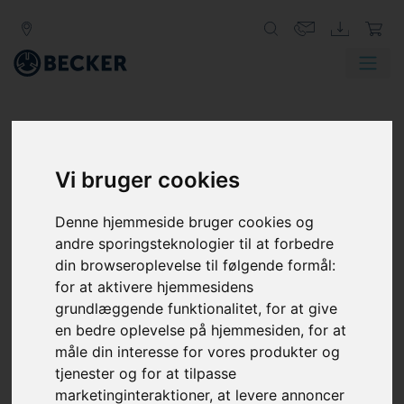
Vi bruger cookies
FEJRING AF 140 ÅRS
INNOVATION:
Denne hjemmeside bruger cookies og
andre sporingsteknologier til at forbedre
BECKERS ARV INDEN
din browseroplevelse til følgende formål:
FOR VAKUUM- OG
for at aktivere hjemmesidens
LUFTTEKNOLOGI
grundlæggende funktionalitet
,
for at give
en bedre oplevelse på hjemmesiden
,
for at
2025 markerer en virkelig vigtig milepæl for
måle din interesse for vores produkter og
BECKER Group, en global leder inden for
tjenester og for at tilpasse
industriel vakuumpumpe- og
marketinginteraktioner
,
at levere annoncer