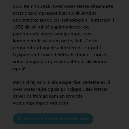
Spol frem til 1928, hvor vores første oliesmurte
rotationskompressor blev udviklet til at
understøtte autopilot-teknologien i luftfarten. I
1932 gik vi ind på papirmarkedet og
patenterede vores lamelpumpe, som
kombinerede vakuum og trykluft. Dette
gennembrud øgede arkføderens output til
trykpresser til over 3.600 ark i timen - noget,
som stempelpumper simpelthen ikke kunne
opnå!
Mens vi fejrer 140 års ekspertise, reflekterer vi
over vores rejse og de principper, der fortsat
driver os fremad som en førende
vakuumpumpeproducent.
Få mere at vide om vores historie