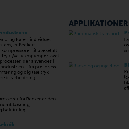
APPLIKATIONER
industrien:
P
r brug for en individuel
La
ystem, er Beckers
ov
ompressorer til blæseluft
sm
 tryk-/vakuumpumper lavet
e processer, der anvendes i
B
irindustrien - fra pre-press-
Ko
remføring og digitale tryk
le
ere forarbejdning.
bl
af
ssorer fra Becker er den
ennemblæsning,
 beluftning.
teknik