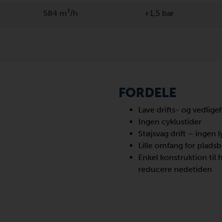
584 m³/h
+1,5 bar
FORDELE
Lave drifts- og vedlig
Ingen cyklustider
Støjsvag drift – inge
Lille omfang for plads
Enkel konstruktion til 
reducere nedetiden