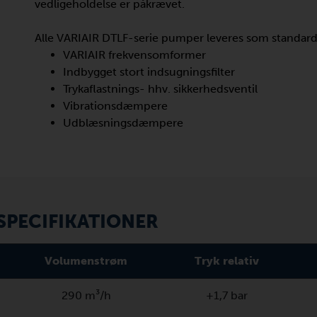
vedligeholdelse er påkrævet.
Alle VARIAIR DTLF-serie pumper leveres som standar
VARIAIR frekvensomformer
Indbygget stort indsugningsfilter
Trykaflastnings- hhv. sikkerhedsventil
Vibrationsdæmpere
Udblæsningsdæmpere
PECIFIKATIONER
Volumenstrøm
Tryk relativ
290 m³/h
+1,7 bar