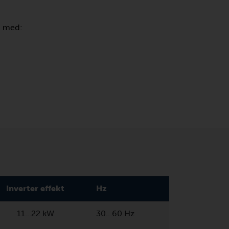
d med:
Inverter effekt
Hz
11…22 kW
30…60 Hz