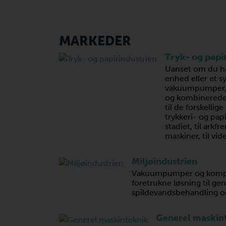
MARKEDER
Tryk- og papir
Uanset om du ha
enhed eller et s
vakuumpumper, k
og kombinerede
til de forskellig
trykkeri- og pap
stadiet, til arkf
maskiner, til vid
Miljøindustrien
Vakuumpumper og kompre
foretrukne løsning til g
spildevandsbehandling og
Generel maskin