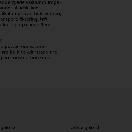
kræddersyede vakuumpumpe-
ger til adskillige
likationer over hele verden,
nsport, fiksering, løft,
, køling og mange flere.
y
into power, our vacuum
re built to withstand the
 on construction sites.
gelse 2
Udvælgelse 3