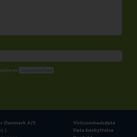
cepterer
Datasikkerhed
r Danmark A/S
Virksomhedsdata
j 1
Data beskyttelse