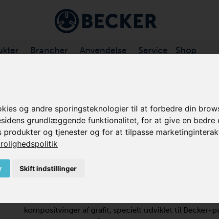
ukter
Brancher
Anvendelse
Service
Shop
MEL KOMPRESSORER, TØRT …
/
VARIAIR DTLF SERIE
es og andre sporingsteknologier til at forbedre din brows
esidens grundlæggende funktionalitet
,
for at give en bedre
VARIAIR DTLF SERI
s produkter og tjenester og for at tilpasse marketinginterak
rolighedspolitik
LAMEL KOMPRESSOR, OLIE-FRI
r
Skift indstillinger
Becker VARIAIR DTLF kompressorer er lavtryks, tør
frekvensomformer. De er designet til at fungere ved kon
+1,7 bar. De oliefrie VARIAIR DTLF-serie tørre rote
kompositvinger af grafit, specielt udviklet til Becker-