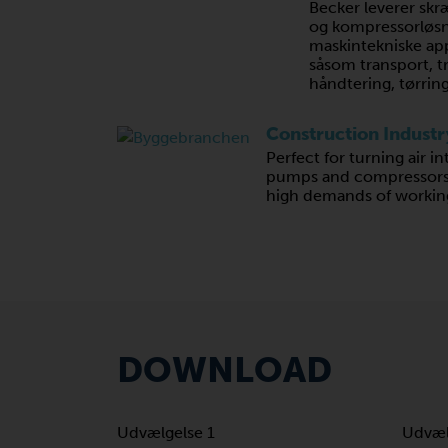
Becker leverer s
og kompressorløsnin
maskintekniske app
såsom transport, tra
håndtering, tørring
Construction Industr
Perfect for turning air 
pumps and compressors a
high demands of working
DOWNLOAD
Udvælgelse 1
Udvæl