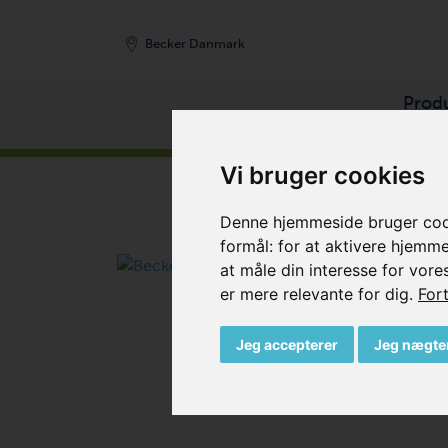
Becker Danmark
Prod
FORSIDE
/
PRODUKTER
/
KOMPRESSORER
/
LA
Vi bruger cookies
Denne hjemmeside bruger cooki
formål:
for at aktivere hjemm
at måle din interesse for vore
er mere relevante for dig
.
Fort
Jeg accepterer
Jeg nægte