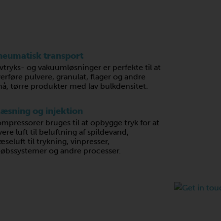
neumatisk transport
vtryks- og vakuumløsninger er perfekte til at
erføre pulvere, granulat, flager og andre
å, tørre produkter med lav bulkdensitet.
læsning og injektion
mpressorer bruges til at opbygge tryk for at
vere luft til beluftning af spildevand,
æseluft til trykning, vinpresser,
løbssystemer og andre processer.