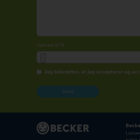
Upload af fil
Jeg bekræfter, at jeg accepterer og ac
Send
Becke
Lunave