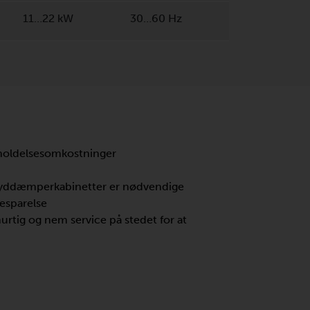
11…22 kW
30…60 Hz
eholdelsesomkostninger
n lyddæmperkabinetter er nødvendige
besparelse
hurtig og nem service på stedet for at