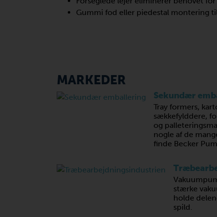
Forseglede lejer eliminerer behovet fo
Gummi fod eller piedestal montering til 
MARKEDER
Sekundær emba
Tray formers, kart
sækkefylddere, fo
og palleteringsma
nogle af de mang
finde Becker Pum
Træbearbe
Vakuumpumpe
stærke vaku
holde delen
spild.