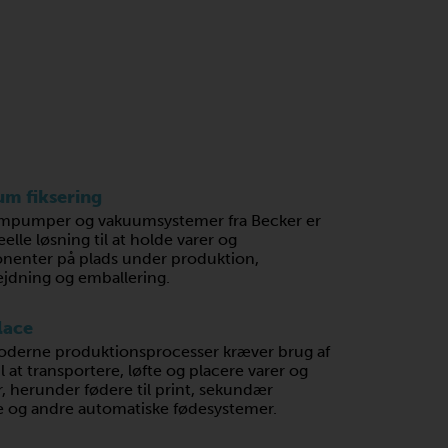
m fiksering
mpumper og vakuumsystemer fra Becker er
elle løsning til at holde varer og
enter på plads under produktion,
ejdning og emballering.
lace
derne produktionsprocesser kræver brug af
 at transportere, løfte og placere varer og
r, herunder fødere til print, sekundær
 og andre automatiske fødesystemer.