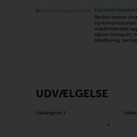
Generel maskin
Becker leverer s
og kompressorløsnin
maskintekniske app
såsom transport, tra
håndtering, tørring
UDVÆLGELSE
Udvælgelse 1
Udvæl