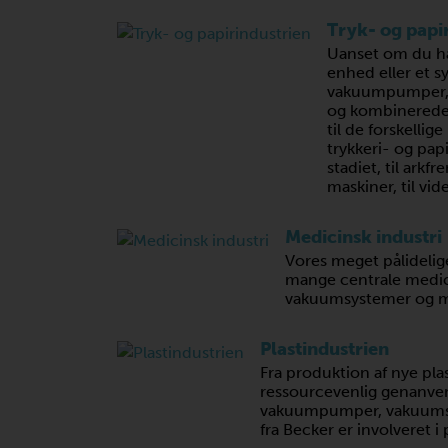
Tryk- og papi
Uanset om du ha
enhed eller et s
vakuumpumper, k
og kombinerede
til de forskellig
trykkeri- og pap
stadiet, til arkf
maskiner, til vid
Medicinsk industri
Vores meget pålideli
mange centrale medic
vakuumsystemer og me
Plastindustrien
Fra produktion af nye pl
ressourcevenlig genanven
vakuumpumper, vakuums
fra Becker er involveret i