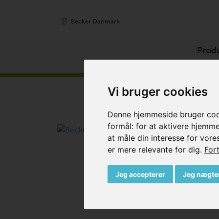
Becker Danmark
Prod
FORSIDE
/
PRODUKTER
/
VAKUUMPUMPER
/
SI
Vi bruger cookies
Denne hjemmeside bruger cooki
formål:
for at aktivere hjemm
at måle din interesse for vore
er mere relevante for dig
.
Fort
Jeg accepterer
Jeg nægte