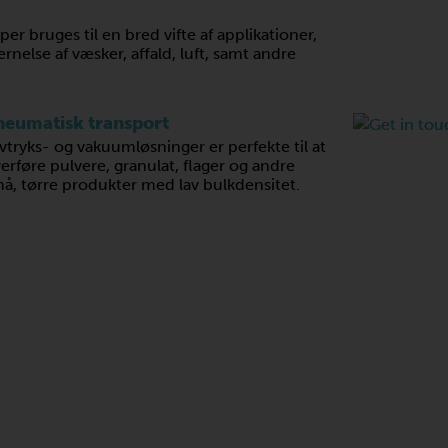
 bruges til en bred vifte af applikationer,
ernelse af væsker, affald, luft, samt andre
neumatisk transport
vtryks- og vakuumløsninger er perfekte til at
erføre pulvere, granulat, flager og andre
å, tørre produkter med lav bulkdensitet.