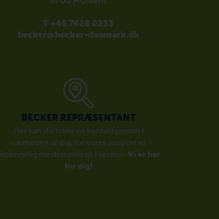
8700 Horsens
T +45 7626 0233
becker@becker-danmark.dk
BECKER REPRÆSENTANT
Her kan du finde en kontaktperson i
nærheden af dig, for vores support er
tilgængelig næsten overalt i verden.
Vi er her
for dig!