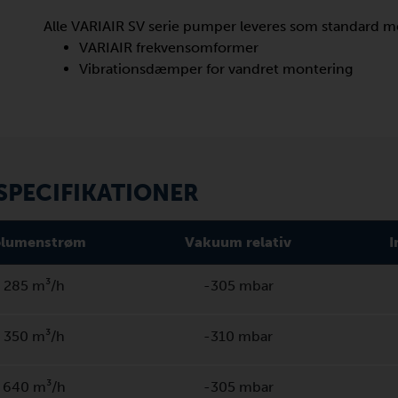
Alle VARIAIR SV serie pumper leveres som standard m
VARIAIR frekvensomformer
Vibrationsdæmper for vandret montering
PECIFIKATIONER
lumenstrøm
Vakuum relativ
I
285 m³/h
-305 mbar
350 m³/h
-310 mbar
640 m³/h
-305 mbar