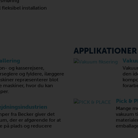
r smøring
fleksibel installation
APPLIKATIONER
llering
Vakuu
on- og kasserejsere,
Vakuu
rseglere og fyldere, ilæggere
den ide
skiner repræsenterer blot
kompon
e maskiner, hvor du kan
forarb
per.
Pick & P
jdningsindustrien
Mange mo
r fra Becker giver det
vakuum til
um, der er afgørende for at
materiale
e på plads og reducere
emballage