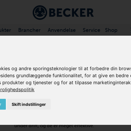
ukter
Brancher
Anvendelse
Service
Shop
DEKANAL VAKUUMPUMPER
/
VARIAIR SV .../1 SERIE
es og andre sporingsteknologier til at forbedre din brows
esidens grundlæggende funktionalitet
,
for at give en bedre
VARIAIR SV SERIE
s produkter og tjenester og for at tilpasse marketinginterak
rolighedspolitik
SIDEKANAL VAKUUMPUMPER, 1
r
Skift indstillinger
Becker VARIAIR SV serie sidekanalblæsere genererer sug 
applikationer. Disse kompakte vakuumpumper og komp
Hz tilbyder høj ydeevne i et stille, berøringsløst miljø
under drift, og de er meget effektive.