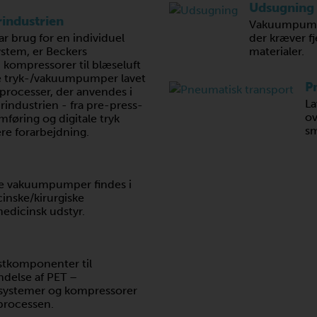
Udsugning
rindustrien
Vakuumpumper
r brug for en individuel
der kræver fj
ystem, er Beckers
materialer.
ompressorer til blæseluft
 tryk-/vakuumpumper lavet
P
e processer, der anvendes i
La
irindustrien - fra pre-press-
ov
remføring og digitale tryk
sm
ere forarbejdning.
ge vakuumpumper findes i
inske/kirurgiske
dicinsk udstyr.
astkomponenter til
delse af PET –
ystemer og kompressorer
 processen.