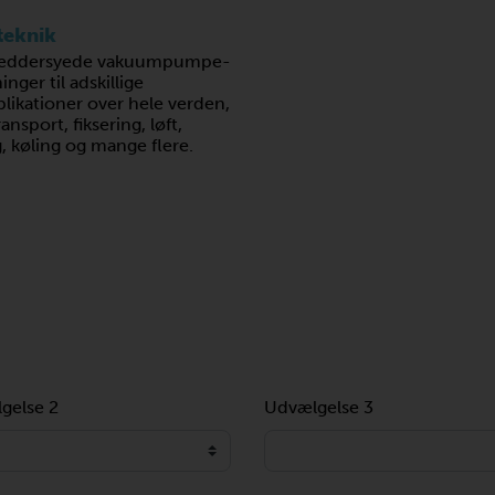
teknik
kræddersyede vakuumpumpe-
ger til adskillige
likationer over hele verden,
nsport, fiksering, løft,
, køling og mange flere.
gelse 2
Udvælgelse 3
Loading...