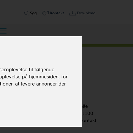
Søg
Kontakt
Download
eroplevelse til følgende
 oplevelse på hjemmesiden
,
for
tioner
,
at levere annoncer der
-TRINS
eller tryk til en lang række industrielle
ressorer med variabel frekvens op til 100
. Disse pumper er 100 % fri for olie og kontakt