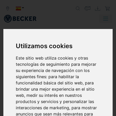
Zurück
Weit
Utilizamos cookies
FIJACIÓN POR VACÍO
LOS SISTEMAS DE FIJACIÓN POR
Este sitio web utiliza cookies y otras
VACÍO QUE MANTIENEN LO QUE
tecnologías de seguimiento para mejorar
PROMETEN
su experiencia de navegación con los
siguientes fines:
para habilitar la
Ya sean placas de circuitos, piezas de máquinas o
funcionalidad básica del sitio web
,
para
muebles, las bombas de vacío y los sistemas de vacío
brindar una mejor experiencia en el sitio
Becker son siempre la solución más adecuada para fijar
web
,
medir su interés en nuestros
las piezas mediante vacío para un procesado preciso.
productos y servicios y personalizar las
interacciones de marketing
,
para mostrar
anuncios que sean más relevantes para