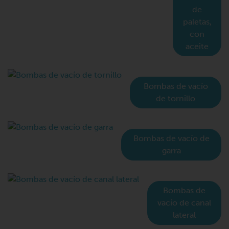
de
paletas,
con
aceite
Bombas de vacío
de tornillo
Bombas de vacío de
garra
Bombas de
vacío de canal
lateral