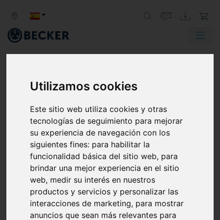
Zurück
Weit
Utilizamos cookies
TRANSPORTE NEUMÁTICO
TRANSPORTE DE SÓLIDOS A GRANEL
Este sitio web utiliza cookies y otras
tecnologías de seguimiento para mejorar
Los sistemas de transporte neumático proporcionan el
su experiencia de navegación con los
transporte de sólidos a granel en forma de polvo,
siguientes fines:
para habilitar la
granulados, productos semiacabados y terminados. Las
funcionalidad básica del sitio web
,
para
bombas de vacío y los compresores Becker generan la
brindar una mejor experiencia en el sitio
diferencia de presión necesaria para el transporte en los
web
,
medir su interés en nuestros
circuitos de tuberías.
productos y servicios y personalizar las
interacciones de marketing
,
para mostrar
anuncios que sean más relevantes para