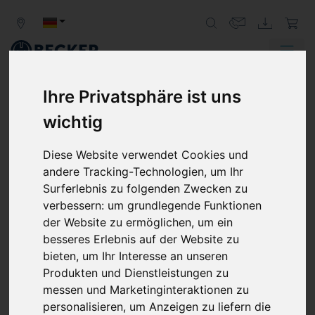
Zurück
Weit
Ihre Privatsphäre ist uns
wichtig
ENTGASEN
VAKUUMPUMPEN SAUGEN GASE AUS
Diese Website verwendet Cookies und
UNTERSCHIEDLICHSTEN MEDIEN
andere Tracking-Technologien, um Ihr
Surferlebnis zu folgenden Zwecken zu
Einschlüsse von Gasen in pastösen Stoffen und
verbessern:
um grundlegende Funktionen
Flüssigkeiten sind in vielen Anwendungen unerwünscht.
der Website zu ermöglichen
,
um ein
Vakuumpumpen von Becker unterstützen bei der
besseres Erlebnis auf der Website zu
effizienten Reduzierung von Gasen unter Vakuum.
bieten
,
um Ihr Interesse an unseren
Produkten und Dienstleistungen zu
messen und Marketinginteraktionen zu
personalisieren
,
um Anzeigen zu liefern die