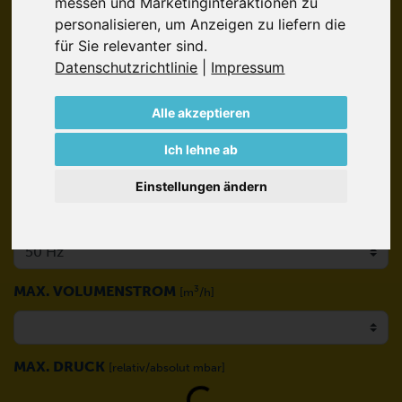
messen und Marketinginteraktionen zu
Loading...
personalisieren
,
um Anzeigen zu liefern die
Technologien
für Sie relevanter sind
.
Datenschutzrichtlinie
|
Impressum
Standardpumpen
Alle akzeptieren
Ich lehne ab
Einstellungen ändern
Hz
MAX. VOLUMENSTROM
3
[m
/h]
MAX. DRUCK
[relativ/absolut mbar]