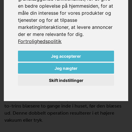
en bedre oplevelse på hjemmesiden
,
for at
Sidekanalblæserne indeholder et kontaktløst, hurtigt
måle din interesse for vores produkter og
roterende pumpehjul inde i et blæserhus. På begge
tjenester og for at tilpasse
sider af pumpehjulet er der to ringformede separate
marketinginteraktioner
,
at levere annoncer
sidekanaler sammen med huset. Det roterende
der er mere relevante for dig
.
pumpehjul trækker luft ind gennem indløbssiden,
Fortrolighedspolitik
accelererer luften eller gassen inde i huset og udleder
den derefter gennem udløbssiden, når den er sat helt
Jeg accepterer
under tryk.
Jeg nægter
Med et-trins blæsere, roterer luften én gang inde i huset
via begge pumpehjulssider, før den blæses ud. Denne
Skift indstillinger
parallel operation resulterer i en højere volumenstrøm.
Ved hjælp af en indvendig afbøjning af luften fra den
første til den anden pumpehjulsside roterer luften ved
to-trins blæsere to gange inde i huset, før den blæses
ud. Denne dobbelt operation resulterer i et højere
vakuum eller tryk.