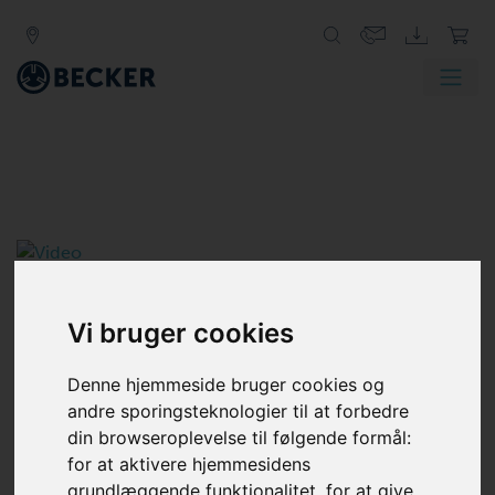
Vi bruger cookies
SIDEKANAL BLÆSER
ET- OG TO TRINS
Denne hjemmeside bruger cookies og
andre sporingsteknologier til at forbedre
Sidekanalblæsere bruges til at generere suge- eller
din browseroplevelse til følgende formål:
blæseluft i tunge industrielle applikationer. Disse turbo
for at aktivere hjemmesidens
dynamiske blæsere er slid- og vedligeholdelsesfrie.
grundlæggende funktionalitet
,
for at give