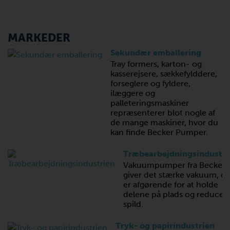
MARKEDER
Sekundær emballering
Tray formers, karton- og
kasserejsere, sækkefylddere,
forseglere og fyldere,
ilæggere og
palleteringsmaskiner
repræsenterer blot nogle af
de mange maskiner, hvor du
kan finde Becker Pumper.
Træbearbejdningsindustri
Vakuumpumper fra Becker
giver det stærke vakuum, de
er afgørende for at holde
delene på plads og reducer
spild.
Tryk- og papirindustrien