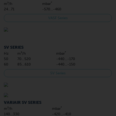
*
m³/h
mbar
24…71
-570…-460
VASF Series
SV SERIES
*
Hz
m³/h
mbar
50
70…520
-440…-170
60
85…610
-440…-150
SV Series
VARIAIR SV SERIES
*
m³/h
mbar
140…330
-420…-410