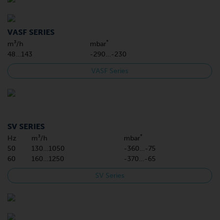
VASF SERIES
*
m³/h
mbar
48…143
-290…-230
VASF Series
SV SERIES
*
Hz
m³/h
mbar
50
130…1050
-360…-75
60
160…1250
-370…-65
SV Series