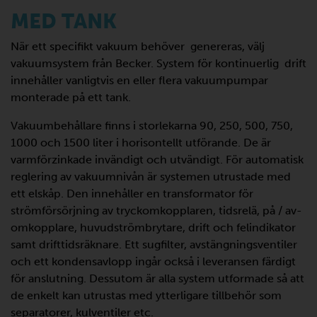
MED TANK
När ett specifikt vakuum behöver genereras, välj
vakuumsystem från Becker. System för kontinuerlig drift
innehåller vanligtvis en eller flera vakuumpumpar
monterade på ett tank.
Vakuumbehållare finns i storlekarna 90, 250, 500, 750,
1000 och 1500 liter i horisontellt utförande. De är
varmförzinkade invändigt och utvändigt. För automatisk
reglering av vakuumnivån är systemen utrustade med
ett elskåp. Den innehåller en transformator för
strömförsörjning av tryckomkopplaren, tidsrelä, på / av-
omkopplare, huvudströmbrytare, drift och felindikator
samt drifttidsräknare. Ett sugfilter, avstängningsventiler
och ett kondensavlopp ingår också i leveransen färdigt
för anslutning. Dessutom är alla system utformade så att
de enkelt kan utrustas med ytterligare tillbehör som
separatorer, kulventiler etc.