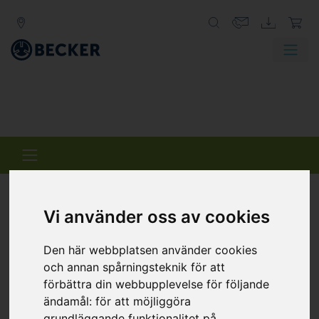
Vi använder oss av cookies
VARIAIR
CENTRAL SYSTEM
Den här webbplatsen använder cookies
och annan spårningsteknik för att
Centralsystem med löfte om framgång
förbättra din webbupplevelse för följande
VARIAIR Central System (VACS) från Becker ger en
ändamål:
för att möjliggöra
kompakt lösning för tillförsel av luft till hela eller delar av
grundläggande funktionalitet på