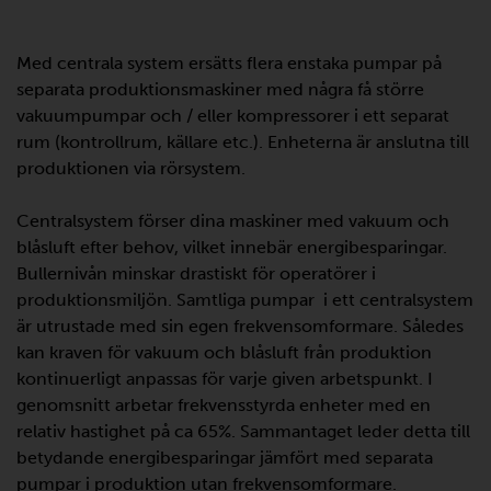
Med centrala system ersätts flera enstaka pumpar på
separata produktionsmaskiner med några få större
vakuumpumpar och / eller kompressorer i ett separat
rum (kontrollrum, källare etc.). Enheterna är anslutna till
produktionen via rörsystem.
Centralsystem förser dina maskiner med vakuum och
blåsluft efter behov, vilket innebär energibesparingar.
Bullernivån minskar drastiskt för operatörer i
produktionsmiljön. Samtliga pumpar i ett centralsystem
är utrustade med sin egen frekvensomformare. Således
kan kraven för vakuum och blåsluft från produktion
kontinuerligt anpassas för varje given arbetspunkt. I
genomsnitt arbetar frekvensstyrda enheter med en
relativ hastighet på ca 65%. Sammantaget leder detta till
betydande energibesparingar jämfört med separata
pumpar i produktion utan frekvensomformare.