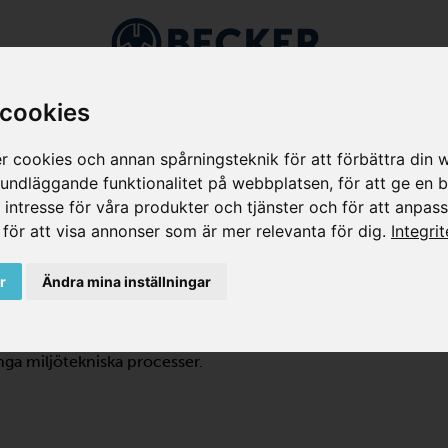
Branscher
Applikationer
Företaget
Service
Sh
 cookies
 cookies och annan spårningsteknik för att förbättra din 
grundläggande funktionalitet på webbplatsen
,
för att ge en 
t intresse för våra produkter och tjänster och för att anpas
I
,
för att visa annonser som är mer relevanta för dig
.
Integri
MPRESSORER FRÅN BECKER
r
Ändra mina inställningar
ÄTTA STÄLLEN
roll i miljöindustrin. Vakuumpumpar och kompressorer
ånga miljötekniska processer.