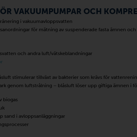
FÖR VAKUUMPUMPAR OCH KOMPR
dränering i vakuumavloppsvatten
kningsanordningar för mätning av suspenderade fasta ämnen o
svatten och andra luft/vätskeblandningar
or
luft stimulerar tillväxt av bakterier som krävs för vattenreni
k genom luftstrålning – blåsluft löser upp giftiga ämnen i f
av biogas
ruk
upp sand i avloppsanläggningar
ingsprocesser