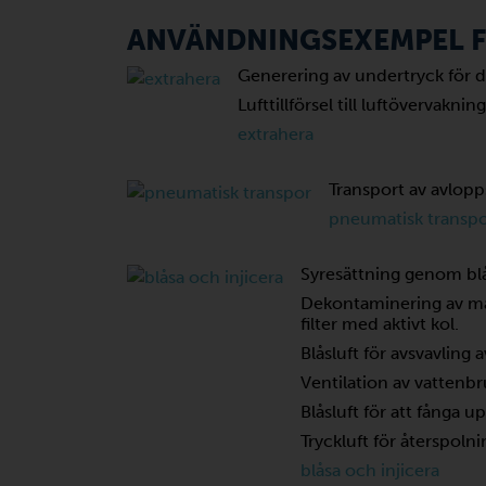
ANVÄNDNINGSEXEMPEL 
Generering av undertryck för 
Lufttillförsel till luftöverva
extrahera
Transport av avlopp
pneumatisk transp
Syresättning genom blås
Dekontaminering av mar
filter med aktivt kol.
Blåsluft för avsvavling 
Ventilation av vattenb
Blåsluft för att fånga 
Tryckluft för återspoln
blåsa och injicera