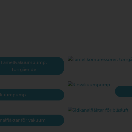
Lamellvakuumpump,
torrgående
akuumpump
nalfläktar för vakuum