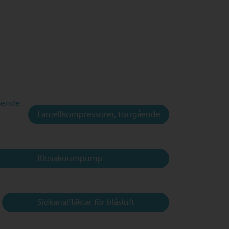
Lamellkompressorer, torrgående
Klovakuumpump
Sidkanalfläktar för blåsluft