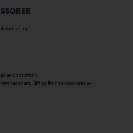
ESSORER
ch dammutsug
ng i avloppsvatten
örorenad mark. Giftiga ämnen separeras av