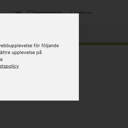
Sök
Kontaktformulär
Ladda ner
op
webbupplevelse för följande
Weiter
bättre upplevelse på
sa
tetspolicy