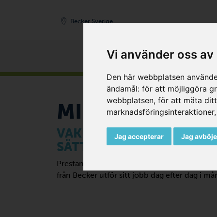
Becker Sverige
Produkter
Vi använder oss av
START
/
BRANSCHER
Den här webbplatsen använder
Zurück
ändamål:
för att möjliggöra 
webbplatsen
,
för att mäta dit
MILJÖINDUSTR
marknadsföringsinteraktioner
VAKUUMPUMPAR OCH KO
Jag accepterar
Jag avböje
SÄTTER SAKER PÅ DESS R
Prestanda, precision och hållbarhet spelar 
från Becker utför sitt jobb dag efter dag i m