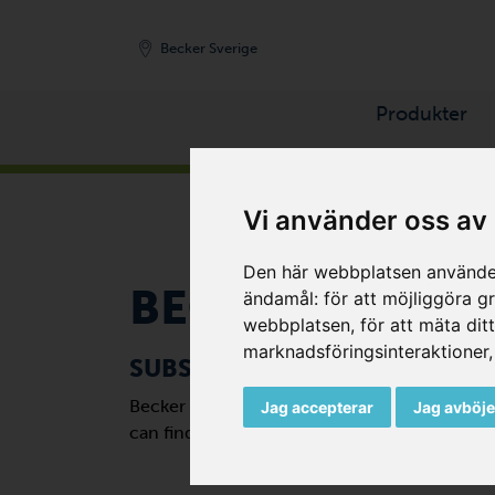
Becker Sverige
Produkter
START
Vi använder oss av
Den här webbplatsen använder
BECKER
WORLD
ändamål:
för att möjliggöra 
webbplatsen
,
för att mäta dit
marknadsföringsinteraktioner
SUBSIDIARIES AND DISTRIBU
Becker has a global sales and service networ
Jag accepterar
Jag avböje
can find the contact details here.