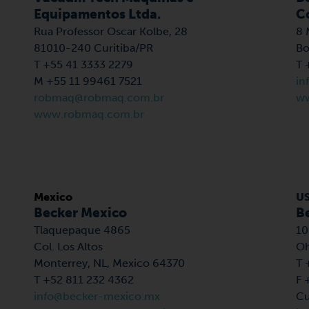
Equipamentos Ltda.
C
Rua Professor Oscar Kolbe, 28
8 
81010-240 Curitiba/PR
Bo
T +55 41 3333 2279
T 
M +55 11 99461 7521
in
robmaq@robmaq.com.br
ww
www.robmaq.com.br
Mexico
U
Becker Mexico
B
Tlaquepaque 4865
10
Col. Los Altos
Oh
Monterrey, NL, Mexico 64370
T 
T +52 811 232 4362
F 
info@becker-mexico.mx
Cu