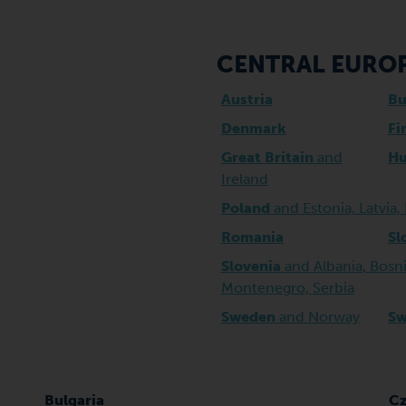
CENTRAL EURO
Austria
Bu
Denmark
Fi
Great Britain
and
Hu
Ireland
Poland
and Estonia, Latvia,
Romania
Sl
Slovenia
and Albania, Bosni
Montenegro, Serbia
Sweden
and Norway
Sw
Bulgaria
Cz