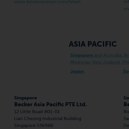
www.beckerpumps.com/latam
in
w
ASIA PACIFIC
Singapore
and Australia, B
Myanmar, New Zealand, Phil
Japan
So
Singapore
So
Becker Asia Pacific PTE Ltd.
Be
12 Little Road #01-01
Ro
Lian Cheong Industrial Building
Sa
Singapore 536986
De