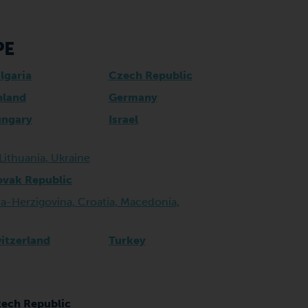
PE
lgaria
Czech Republic
nland
Germany
ngary
Israel
 Lithuania, Ukraine
ovak Republic
a-Herzigovina, Croatia, Macedonia,
itzerland
Turkey
ech Republic