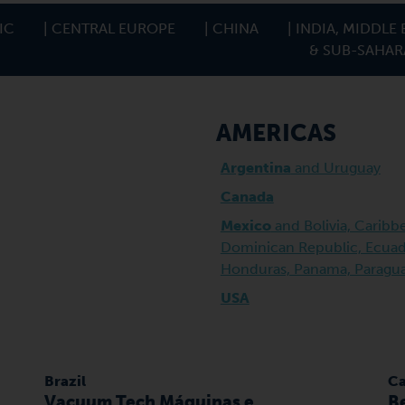
FIC
| CENTRAL EUROPE
| CHINA
| INDIA, MIDDLE 
& SUB-SAHAR
AMERICAS
Argentina
and Uruguay
Canada
Mexico
and Bolivia, Caribb
Dominican Republic, Ecuado
Honduras, Panama, Paragua
USA
Brazil
C
Vacuum Tech Máquinas e
B