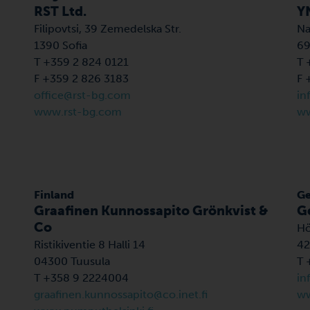
RST Ltd.
YN
Filipovtsi, 39 Zemedelska Str.
Na
1390 Sofia
69
T +359 2 824 0121
T 
F +359 2 826 3183
F 
office@rst-bg.com
in
www.rst-bg.com
ww
Finland
G
Graafinen Kunnossapito Grönkvist &
G
Co
Hö
Ristikiventie 8 Halli 14
42
04300 Tuusula
T 
T +358 9 2224004
in
graafinen.kunnossapito@co.inet.fi
ww