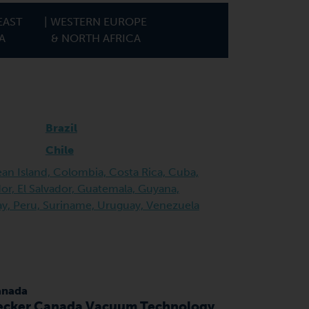
EAST
| WESTERN EUROPE
A
& NORTH AFRICA
Brazil
Chile
ean Island, Colombia, Costa Rica, Cuba,
r, El Salvador, Guatemala, Guyana,
y, Peru, Suriname, Uruguay, Venezuela
anada
ecker Canada Vacuum Technology