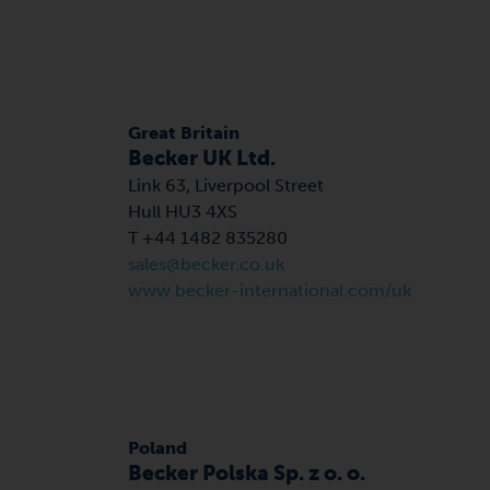
Great Britain
Becker UK Ltd.
Link 63, Liverpool Street
Hull HU3 4XS
T +44 1482 835280
sales@becker.co.uk
www.becker-international.com/uk
Poland
Becker Polska Sp. z o. o.