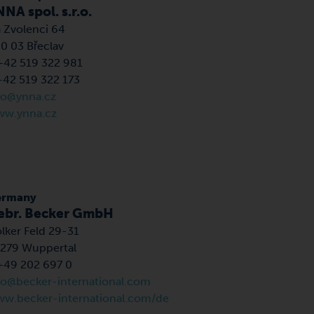
NA spol. s.r.o.
 Zvolenci 64
0 03 Břeclav
+42 519 322 981
+42 519 322 173
fo@ynna.cz
w.ynna.cz
ermany
ebr. Becker GmbH
lker Feld 29-31
279 Wuppertal
+49 202 697 0
fo@becker-international.com
w.becker-international.com/de