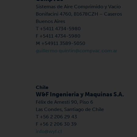
Sistemas de Aire Comprimido y Vacío
Bonifacini 4760, B1678CZH – Caseros
Buenos Aires
T +5411 4734-5980
F +5411 4734-5980
M +54911 3589-5050
guillermo.quintin@compvac.com.ar
Chile
W&F Ingenieria y Maquinas S.A.
Félix de Amesti 90, Piso 6
Las Condes,
Santiago de Chile
T +56 2 206 29 43
F +56 2 206 30 39
info@wyf.cl