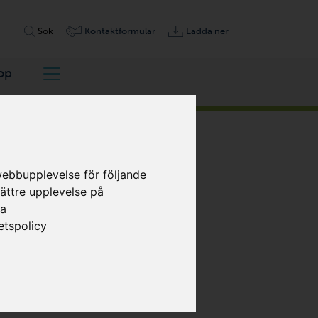
Sök
Kontaktformulär
Ladda ner
op
webbupplevelse för följande
bättre upplevelse på
sa
tetspolicy
Address download