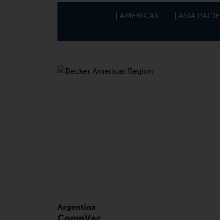
| AMERICAS
| ASIA PACI
Argentina
CompVac