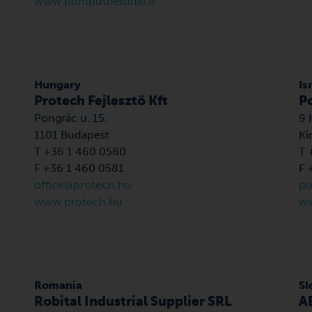
www.pumputhelsinki.fi
Hungary
Is
Protech Fejlesztö Kft
Po
Pongrác u. 15.
9 
1101 Budapest
Ki
T +36 1 460 0580
T 
F +36 1 460 0581
F 
office@protech.hu
po
www.protech.hu
ww
Romania
Sl
Robital Industrial Supplier SRL
AB