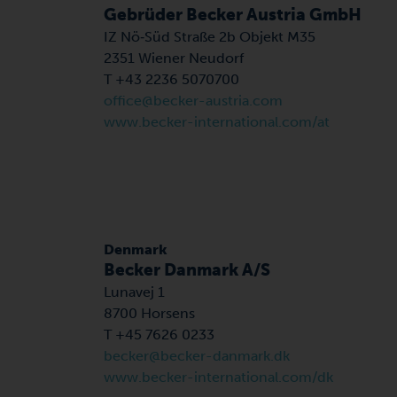
Gebrüder Becker Austria GmbH
IZ Nö‑Süd Straße 2b Objekt M35
2351 Wiener Neudorf
T +43 2236 5070700
office@becker-austria.com
www.becker-international.com/at
Denmark
Becker Danmark A/S
Lunavej 1
8700 Horsens
T +45 7626 0233
becker@becker-danmark.dk
www.becker-international.com/dk