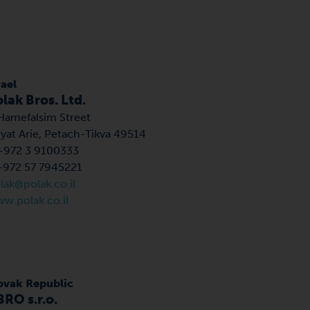
rael
lak Bros. Ltd.
Hamefalsim Street
ryat Arie, Petach-Tikva 49514
+972 3 9100333
+972 57 7945221
lak@polak.co.il
w.polak.co.il
ovak Republic
RO s.r.o.