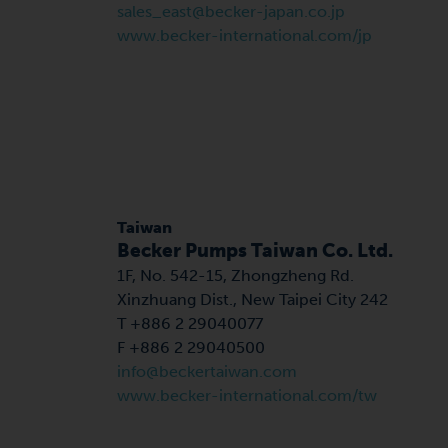
sales_east@becker-japan.co.jp
www.becker-international.com/jp
Taiwan
Becker Pumps Taiwan Co. Ltd.
1F, No. 542-15, Zhongzheng Rd.
Xinzhuang Dist., New Taipei City 242
T +886 2 29040077
F +886 2 29040500
info@beckertaiwan.com
www.becker-international.com/tw