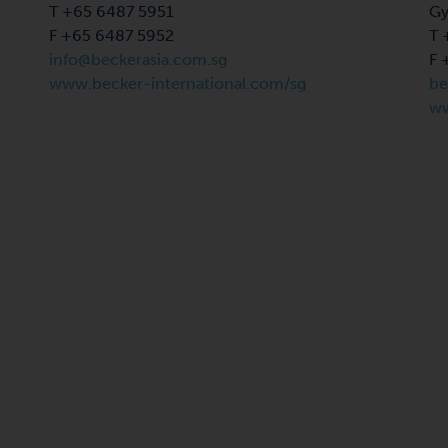
T +65 6487 5951
Gy
F +65 6487 5952
T 
info@beckerasia.com.sg
F 
www.becker-international.com/sg
be
ww