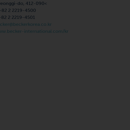
eonggi-do, 412-090<
+82 2 2219-4500
+82 2 2219-4501
cker@beckerkorea.co.kr
w.becker-international.com/kr