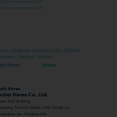
fo@beckerpumps.com
ww.beckerpumps.com
runei, Cambodia, Indonesia, Laos, Malaysia,
ippines, Thailand, Vietnam
uth Korea
Taiwan
uth Korea
cker Korea Co., Ltd.
om 419 A dong
msong Techno Valley,
140 Tongil-ro
ogyang-gu, Goyang city