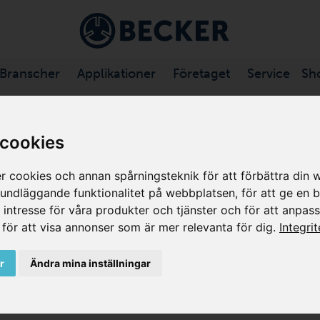
Branscher
Applikationer
Företaget
Service
Sh
 cookies
 cookies och annan spårningsteknik för att förbättra din 
WIDE
grundläggande funktionalitet på webbplatsen
,
för att ge en 
t intresse för våra produkter och tjänster och för att anpas
,
för att visa annonser som är mer relevanta för dig
.
Integri
TION PARTNERS
k with numerous subsidiaries and distributors. You
r
Ändra mina inställningar