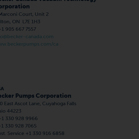
orporation
Marconi Court, Unit 2
lton, ON L7E 1H3
+1 905 667 7557
fo@becker-canada.com
w.beckerpumps.com/ca
SA
ecker Pumps Corporation
0 East Ascot Lane,
Cuyahoga Falls
io 44223
+1 330 928 9966
+1 330 928 7065
st. Service +1 330 916 6858