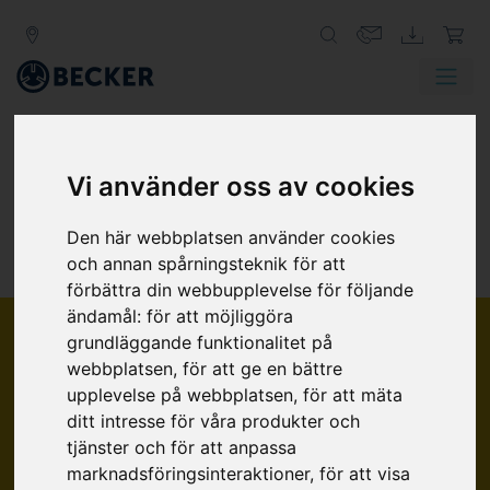
Vi använder oss av cookies
Den här webbplatsen använder cookies
PUMP
KATALOG
och annan spårningsteknik för att
förbättra din webbupplevelse för följande
ändamål:
för att möjliggöra
Driftsätt
grundläggande funktionalitet på
webbplatsen
,
för att ge en bättre
Vakuumpumpar
upplevelse på webbplatsen
,
för att mäta
Kompressorer
ditt intresse för våra produkter och
Tryck-/vakuumpumpar
Loading...
tjänster och för att anpassa
Arbetsprincip
marknadsföringsinteraktioner
,
för att visa