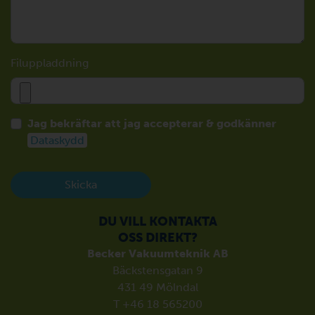
Filuppladdning
Jag bekräftar att jag accepterar & godkänner
Dataskydd
Skicka
DU VILL KONTAKTA
OSS DIREKT?
Becker Vakuumteknik AB
Bäckstensgatan 9
431 49 Mölndal
T +46 18 565200