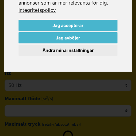
annonser som är mer relevanta för dig
.
Integritetspolicy
Teknik
Standardpumpar
Jag accepterar
Jag avböjer
Ändra mina inställningar
Hz
Maximalt flöde
3
[m
/h]
Loading...
Maximalt tryck
[relativ/absolut mbar]