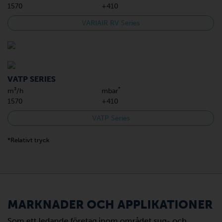
1570
+410
VARIAIR RV Series
VATP SERIES
*
m³/h
mbar
1570
+410
VATP Series
*Relativt tryck
MARKNADER OCH APPLIKATIONER
Som ett ledande företag inom området sug- och