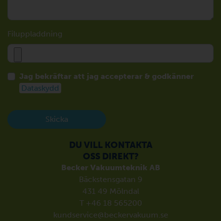
Filuppladdning
Jag bekräftar att jag accepterar & godkänner
Dataskydd
Skicka
DU VILL KONTAKTA
OSS DIREKT?
Becker Vakuumteknik AB
Bäckstensgatan 9
431 49 Mölndal
T +46 18 565200
kundservice@beckervakuum.se