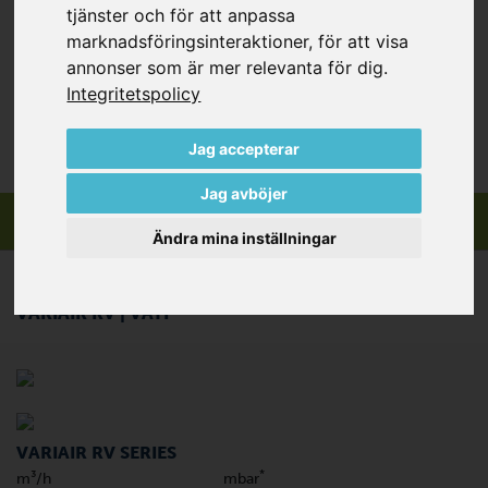
tjänster och för att anpassa
Radialfläktar innehåller ett mycket snabbt roterande och
marknadsföringsinteraktioner
,
för att visa
kontaktfritt pumphjul och är därmed slitage- och
annonser som är mer relevanta för dig
.
underhållsfria.
Integritetspolicy
Jag accepterar
Jag avböjer
Ändra mina inställningar
VARIAIR RV | VATP
VARIAIR RV SERIES
*
m³/h
mbar