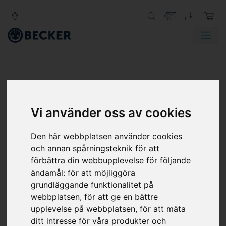
Vi använder oss av cookies
Den här webbplatsen använder cookies
och annan spårningsteknik för att
RADIALFLÄKTAR FÖR
förbättra din webbupplevelse för följande
BLÅSLUFT
ändamål:
för att möjliggöra
grundläggande funktionalitet på
Radialfläktar är designade för en hög pumpkapacitet. Via
webbplatsen
,
för att ge en bättre
motorns inbyggda frekvensomformare kan
upplevelse på webbplatsen
,
för att mäta
pumpkapacitet anpassas exakt efter kundens behov.
ditt intresse för våra produkter och