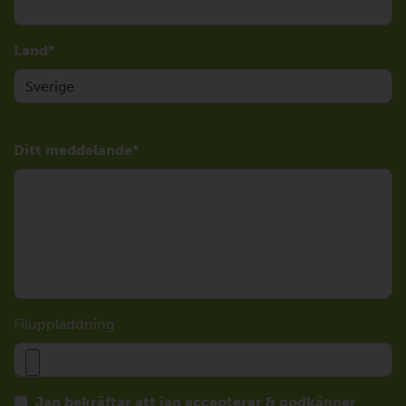
Land
Ditt meddelande
Filuppladdning
Jag bekräftar att jag accepterar & godkänner