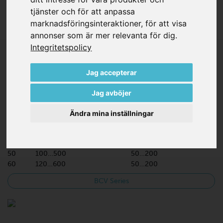
Kontakta oss
tjänster och för att anpassa
marknadsföringsinteraktioner
,
för att visa
annonser som är mer relevanta för dig
.
Integritetspolicy
BCV | VARIAIR
Jag accepterar
Jag avböjer
Ändra mina inställningar
BCV SERIES
*
Hz
m³/h
mbar
50
100…500
50…200
60
120…600
50…200
BCV Series