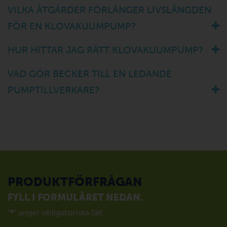
VILKA ÅTGÄRDER FÖRLÄNGER LIVSLÄNGDEN
FÖR EN KLOVAKUUMPUMP?
HUR HITTAR JAG RÄTT KLOVAKUUMPUMP?
VAD GÖR BECKER TILL EN LEDANDE
PUMPTILLVERKARE?
PRODUKTFÖRFRÅGAN
FYLL I FORMULÄRET NEDAN.
"
*
" anger obligatoriska fält