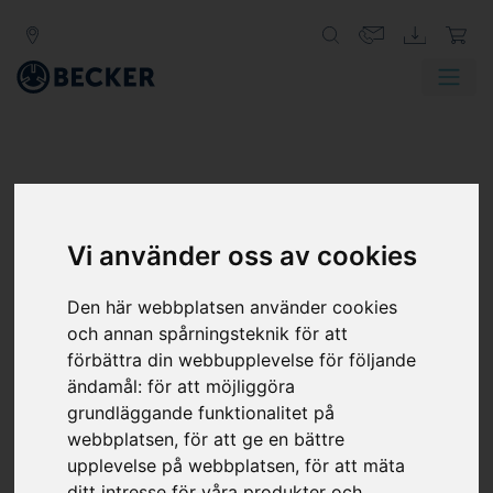
KLOVAKUUMPUMPAR
Becker klovakuumpumpar komprimerar 100% oljefritt
Vi använder oss av cookies
och arbetar utan kontakt, vilket gör dem särskilt
underhållsfria och energieffektiva.
Den här webbplatsen använder cookies
och annan spårningsteknik för att
Kontaktfri drift
förbättra din webbupplevelse för följande
Integrerat filter
ändamål:
för att möjliggöra
Robust konstruktion
grundläggande funktionalitet på
webbplatsen
,
för att ge en bättre
läs mer
upplevelse på webbplatsen
,
för att mäta
ditt intresse för våra produkter och