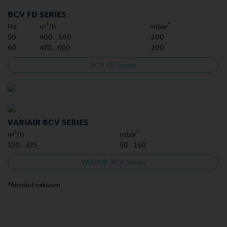
BCV FD SERIES
*
Hz
m³/h
mbar
50
400…500
200
60
470…600
200
BCV FD Series
VARIAIR BCV SERIES
*
m³/h
mbar
120…325
50…150
VARIAIR BCV Series
*Absolut vakuum