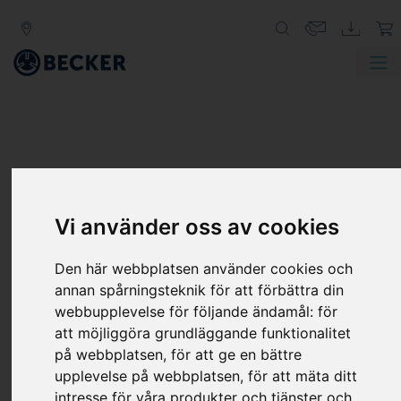
Vi använder oss av cookies
DT-SERIEN
Den här webbplatsen använder cookies och
ROTERANDE LAMELLKOMPRESSOR,
annan spårningsteknik för att förbättra din
TORRGÅENDE
webbupplevelse för följande ändamål:
för
att möjliggöra grundläggande funktionalitet
Becker-kompressorer i serien DT är torrgående
på webbplatsen
,
för att ge en bättre
lågtryckspumpar som är konstruerade för kontinuerlig
upplevelse på webbplatsen
,
för att mäta ditt
drift vid valfri trycknivå mellan ett fritt intag och upp till
intresse för våra produkter och tjänster och
+1,0 bar. DT-serien oljefria roterande lamellpumpar