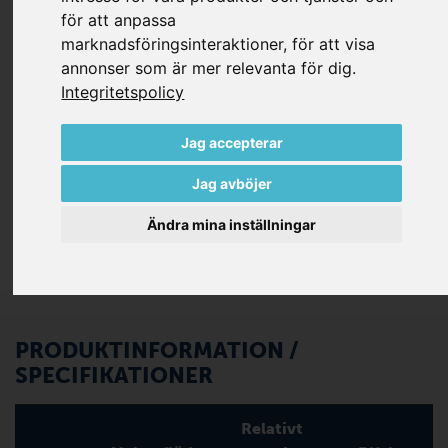
för att anpassa
använder självsmörjande grafitkompositlameller
marknadsföringsinteraktioner
,
för att visa
speciellt designade för Becker-pumpar. Det finns ingen
annonser som är mer relevanta för dig
.
olja att byta och minimalt underhåll krävs.
Integritetspolicy
Varje pump i DT-serien levereras som standard med:
Inbyggt stort insugsfilter
Jag accepterar
Tryckregleringsventil
Jag avböjer
Vibrationsdämpare
Ändra mina inställningar
PRODUKTINFORMATION /
SPECIFIKATIONER
Relativt