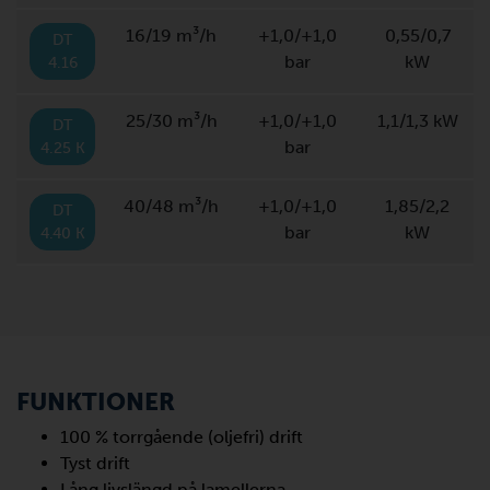
16/19 m³/h
+1,0/+1,0
0,55/0,7
DT
bar
kW
4.16
25/30 m³/h
+1,0/+1,0
1,1/1,3 kW
DT
bar
4.25 K
40/48 m³/h
+1,0/+1,0
1,85/2,2
DT
bar
kW
4.40 K
FUNKTIONER
100 % torrgående (oljefri) drift
Tyst drift
Lång livslängd på lamellerna