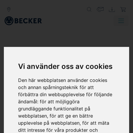
Vi använder oss av cookies
Den här webbplatsen använder cookies
och annan spårningsteknik för att
RADIALFLÄKTAR FÖR
förbättra din webbupplevelse för följande
BLÅSLUFT
ändamål:
för att möjliggöra
grundläggande funktionalitet på
Radialfläktar är designade för en hög pumpkapacitet. Via
webbplatsen
,
för att ge en bättre
motorns inbyggda frekvensomformare kan
upplevelse på webbplatsen
,
för att mäta
pumpkapacitet anpassas exakt efter kundens behov.
ditt intresse för våra produkter och