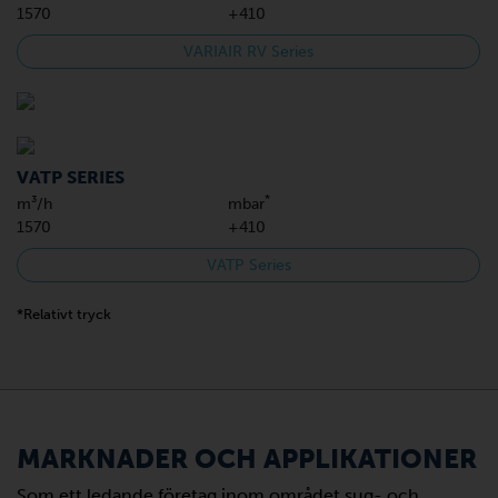
1570
+410
VARIAIR RV Series
VATP SERIES
*
m³/h
mbar
1570
+410
VATP Series
*Relativt tryck
MARKNADER OCH APPLIKATIONER
Som ett ledande företag inom området sug- och