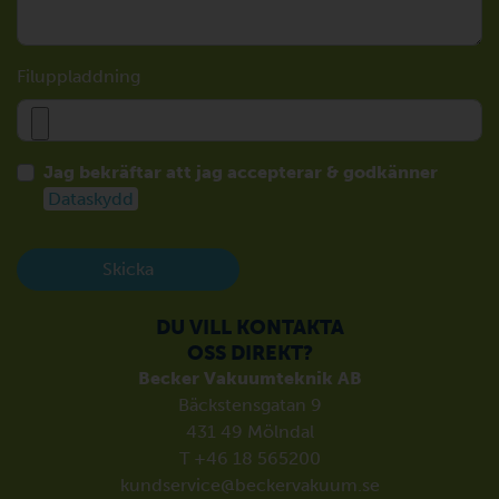
Filuppladdning
Jag bekräftar att jag accepterar & godkänner
Dataskydd
Skicka
DU VILL KONTAKTA
OSS DIREKT?
Becker Vakuumteknik AB
Bäckstensgatan 9
431 49 Mölndal
T +46 18 565200
kundservice@beckervakuum.se