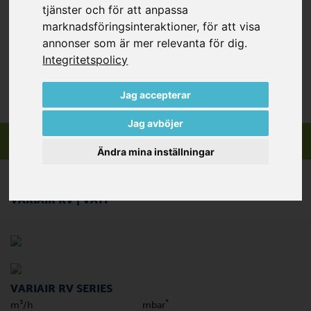
tjänster och för att anpassa
Radialfläktar innehåller ett mycket snabbt roterande och
marknadsföringsinteraktioner
,
för att visa
kontaktfritt pumphjul och är därmed slitage- och
annonser som är mer relevanta för dig
.
underhållsfria.
Integritetspolicy
Jag accepterar
Jag avböjer
Ändra mina inställningar
VARIAIR RV | VATP
VARIAIR RV SERIES
*
m³/h
mbar