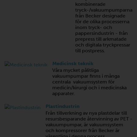
kombinerade
tryck-/vakuumpumparna
från Becker designade
för de olika processerna
inom tryck- och
pappersindustrin - från
prepress till arkmatade
och digitala tryckpressar
till postpress.
Medicinsk teknik
Våra mycket pålitliga
vakuumpumpar finns i många
centrala vakuumsystem för
medicin/kirurgi och i medicinska
apparater.
Plastindustrin
Från tillverkning av nya plastdelar till
resursbesparande återvinning av PET -
vakuumpumpar, är vakuumsystem
och kompressorer från Becker är
väsentliga i denna process.