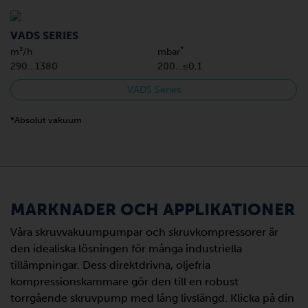
VADS SERIES
*
m³/h
mbar
290…1380
200…≤0,1
VADS Series
*Absolut vakuum
MARKNADER OCH APPLIKATIONER
Våra skruvvakuumpumpar och skruvkompressorer är
den idealiska lösningen för många industriella
tillämpningar. Dess direktdrivna, oljefria
kompressionskammare gör den till en robust
torrgående skruvpump med lång livslängd. Klicka på din