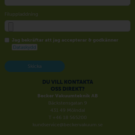
Filuppladdning
Jag bekräftar att jag accepterar & godkänner
Dataskydd
Skicka
DU VILL KONTAKTA
OSS DIREKT?
Becker Vakuumteknik AB
Bäckstensgatan 9
431 49 Mölndal
T +46 18 565200
kundservice@beckervakuum.se