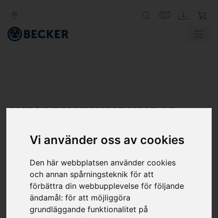
SKRUVVAKUUMPUMPAR
Beckers skruvvakuumpumpar, designade för
Vi använder oss av cookies
grovvakuum, och skruvkompressorer är torrgående
pumpar. De har två motroterande rotorer och ett hus
Den här webbplatsen använder cookies
som omsluter rotorerna. Tack vare den direkta
och annan spårningsteknik för att
drivningen via en integrerad frekvensomformare behövs
förbättra din webbupplevelse för följande
inte längre någon drivenhet. Rotorerna är utformade
ändamål:
för att möjliggöra
med en vanlig, gängliknande profil och möter varandra
grundläggande funktionalitet på
som kugghjul. När rotorerna snurrar sträcker de sig i