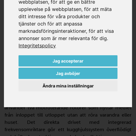
webbplatsen
,
för att ge en bättre
maskinriktningen och transporterar media från sugsidan
upplevelse på webbplatsen
,
för att mäta
(inloppet) till utloppssidan (utloppet). De roterar i
ditt intresse för våra produkter och
motsatta riktningar utan att vidröra varandra eller höljet.
tjänster och för att anpassa
marknadsföringsinteraktioner
,
för att visa
Kontakta oss
annonser som är mer relevanta för dig
.
Integritetspolicy
Jag accepterar
Jag avböjer
Ändra mina inställningar
SKRUVVAKUUMPUMPAR
Beckers skruvvakuumpumpar arbetar torrt och
använder två motroterande rotorer som flyttar mediet
från inloppet till utloppet utan att röra varandra eller
huset. Det direkta drivet med integrerad
frekvensomriktare gör ett kugghjulssystem överflödigt