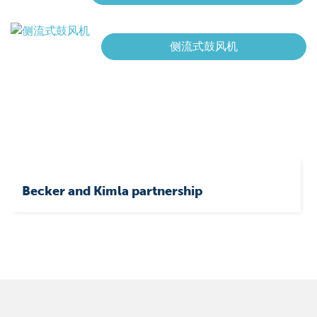
侧流式鼓风机
Becker and Kimla partnership