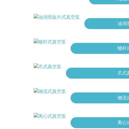
油润
螺杆
爪式
侧流
离心