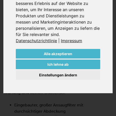
besseres Erlebnis auf der Website zu
bieten
,
um Ihr Interesse an unseren
Produkten und Dienstleistungen zu
messen und Marketinginteraktionen zu
personalisieren
,
um Anzeigen zu liefern die
für Sie relevanter sind
.
DTLF 2.500
Datenschutzrichtlinie
|
Impressum
DREHSCHIEBER-VERDICHTER,
TROCKENLAUFEND
Alle akzeptieren
Die DTLF 2.500 ist eine trockenlaufende
Ich lehne ab
Verdrängerpumpe für Niederdruck, die für den
Dauerbetrieb ausgelegt ist. Der Drehschieber-
Einstellungen ändern
Verdichter verwendet selbstschmierende Schieber aus
einem Graphitverbundstoff, erfordert nur minimale
Wartung und keinen Ölwechsel.
Eingebauter, großer Ansaugfilter mit
durchsichtiger Abdeckung