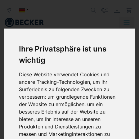
Zurück
Weit
Ihre Privatsphäre ist uns
VAKUUMSPANNEN
wichtig
VAKUUM-SPANNSYSTEME HALTEN,
Diese Website verwendet Cookies und
WAS SIE VERSPRECHEN
andere Tracking-Technologien, um Ihr
Ob Elektroplatinen, Maschinenbauteile oder
Surferlebnis zu folgenden Zwecken zu
Möbelstücke: Vakuumpumpen und Vakuumsysteme
verbessern:
um grundlegende Funktionen
von Becker sind stets die richtige Lösung, um jegliche
der Website zu ermöglichen
,
um ein
Einbauteile unter Vakuum zu fixieren und präzise
besseres Erlebnis auf der Website zu
bearbeiten zu können.
bieten
,
um Ihr Interesse an unseren
Produkten und Dienstleistungen zu
messen und Marketinginteraktionen zu