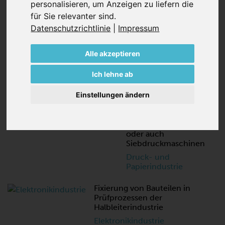
personalisieren
,
um Anzeigen zu liefern die
für Sie relevanter sind
.
Datenschutzrichtlinie
|
Impressum
ANWENDUNGSBEISPIELE FÜR
VAKUUMERZEUGER
Alle akzeptieren
Spannen von
Druckplatten in
Ich lehne ab
Belichtungsanlagen und
in CTP Systemen
Einstellungen ändern
Spannen von Druck-
und Papiererzeugnissen
auf Schneidetischen
oder auch
Siebdruckmaschinen
Druck- und
Papierindustrie
Fixierung von Bauteilen in
Prüfprozessen der
Halbleiterindustrie
Elektronikindustrie