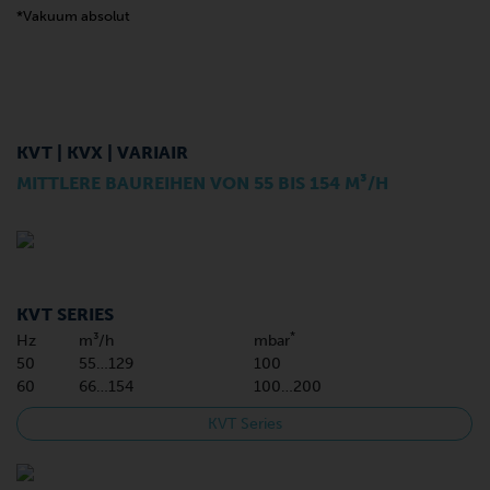
*Vakuum absolut
KVT | KVX | VARIAIR
MITTLERE BAUREIHEN VON 55 BIS 154 M³/H
KVT SERIES
*
Hz
m³/h
mbar
50
55…129
100
60
66…154
100…200
KVT Series