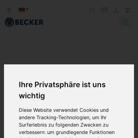
DREHSCHIEBER-
VAKUUMPUMPE
Ihre Privatsphäre ist uns
TROCKENLAUFEND (ÖLFREI)
wichtig
Die robuste Verdrängerpumpe ist für Grobvakuum und
Diese Website verwendet Cookies und
Dauerbetrieb ausgelegt. Dank selbstschmierender
andere Tracking-Technologien, um Ihr
Schieber arbeitet die Pumpe nahezu wartungsfrei und
Surferlebnis zu folgenden Zwecken zu
erfordert keinen Ölwechsel. Das ölfreie Wirkprinzip
verbessern:
um grundlegende Funktionen
macht sie ideal für Anwendungen, die eine saubere