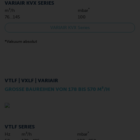
VARIAIR KVX SERIES
*
m³/h
mbar
76…145
100
VARIAIR KVX Series
*Vakuum absolut
VTLF | VXLF | VARIAIR
GROSSE BAUREIHEN VON 178 BIS 570 M³/H
VTLF SERIES
*
Hz
m³/h
mbar