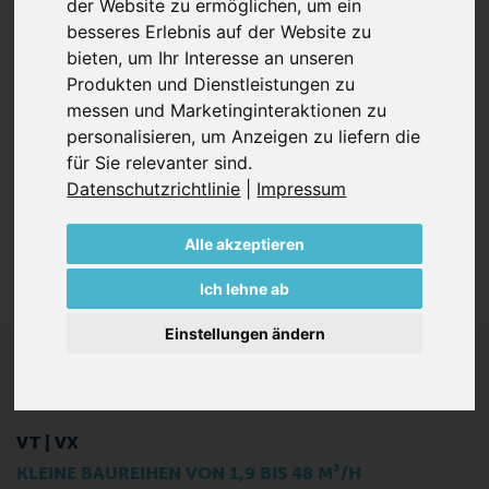
der Website zu ermöglichen
,
um ein
Umgebung erfordern und Verunreinigungen vermeiden
besseres Erlebnis auf der Website zu
müssen. Zudem sorgen schallreduzierende Maßnahmen
bieten
,
um Ihr Interesse an unseren
für ein angenehmes Arbeitsumfeld.
Produkten und Dienstleistungen zu
messen und Marketinginteraktionen zu
Kontakt aufnehmen
personalisieren
,
um Anzeigen zu liefern die
für Sie relevanter sind
.
Datenschutzrichtlinie
|
Impressum
Alle akzeptieren
Ich lehne ab
Einstellungen ändern
PRODUKTE
VT | VX
KLEINE BAUREIHEN VON 1,9 BIS 48 M³/H