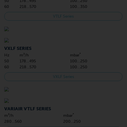
50
178…495
100…250
60
218…570
100…350
VTLF Series
VXLF SERIES
*
Hz
m³/h
mbar
50
178…495
100…250
60
218…570
100…250
VXLF Series
VARIAIR VTLF SERIES
*
m³/h
mbar
280…560
200…250