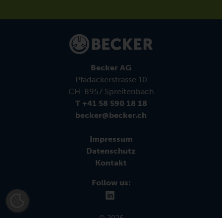
Becker AG
Pfadackerstrasse 10
CH-8957 Spreitenbach
T +41 58 590 18 18
becker@becker.ch
Impressum
Datenschutz
Kontakt
Follow us:
© 2026