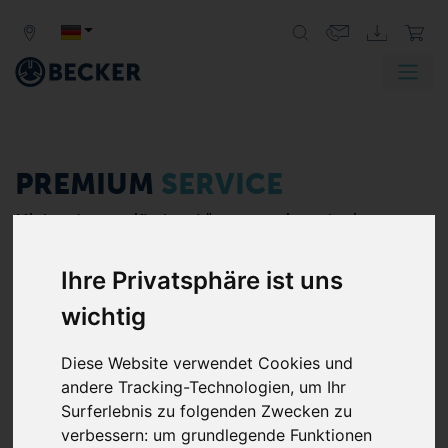
PREMIUM
SERVICE
Mit kundenspezifischen Lösungen, einem breiten
Spektrum an Serviceleistungen und einer schnellen und
umfassenden Verfügbarkeit an Original-Ersatzteilen
Ihre Privatsphäre ist uns
steigert BECKER die Effizienz Ihrer Anlagen, sichert
wichtig
lange Standzeiten und minimiert Ihre
Instandhaltungskosten.
Diese Website verwendet Cookies und
►
weiterlesen
andere Tracking-Technologien, um Ihr
Surferlebnis zu folgenden Zwecken zu
Wie können wir Ihnen helfen?
verbessern:
um grundlegende Funktionen