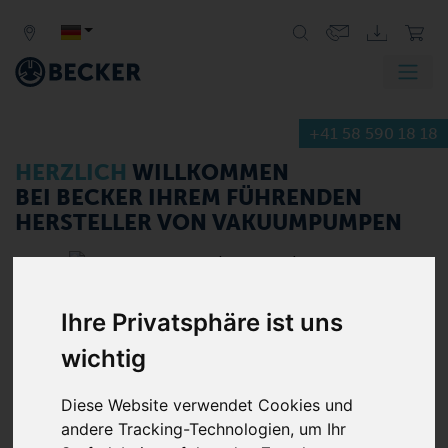
+41 58 590 18 18
Hersteller von
Vakuumpumpen,
HERZLICH
WILLKOMMEN
Vakuumsystemen und
BEI BECKER
IHREM FÜHRENDEN
Verdichtern
HERSTELLER VON VAKUUMPUMPEN
<
>
Ihre Privatsphäre ist uns
wichtig
Diese Website verwendet Cookies und
Entdecken Sie unsere Produktvielfalt
andere Tracking-Technologien, um Ihr