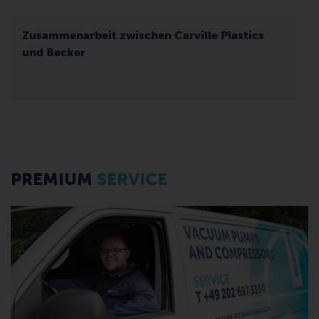
Kundenreferenz: Überholung U 4.165
Wie eine Generalüberholung der BECKER-
Vakuumpumpe
für langfristige Zuverlässigkeit
und geringere Ausfallzeiten sorgte
PREMIUM
SERVICE