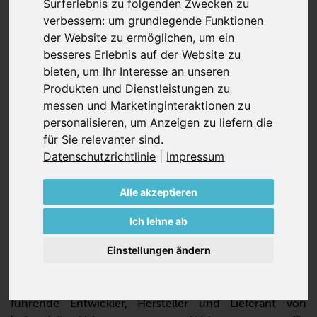
FINDEN SIE IHRE PASSENDE
Surferlebnis zu folgenden Zwecken zu
LUFTLÖSUNG
verbessern:
um grundlegende Funktionen
der Website zu ermöglichen
,
um ein
besseres Erlebnis auf der Website zu
Als renommierter Vakuumpumpenhersteller sind wir Ihr
bieten
,
um Ihr Interesse an unseren
kompetenter Partner und Anbieter für Vakuumtechnik
Produkten und Dienstleistungen zu
und Drucklufttechnik in zahlreichen
messen und Marketinginteraktionen zu
Anwendungsbereichen, wenn es um die Förderung von
personalisieren
,
um Anzeigen zu liefern die
Gasen, insbesondere Luft, geht. Wir begleiten Sie von
für Sie relevanter sind
.
der Planung bis zur Realisierung Ihrer individuellen
Datenschutzrichtlinie
|
Impressum
Anforderungen mit unseren maßgeschneiderten
Lösungen, welche ihren Einsatz in zukunftsweisenden
Märkten wie Additive Fertigung, die Holzindustrie und
Alle akzeptieren
Energie finden.
Ich lehne ab
Unser Unternehmen, 1885 als Maschinenfabrik in
Einstellungen ändern
Wuppertal-Barmen gegründet, wird heute in vierter
Generation von Frau Dr. Dorothee Becker geführt. Mit
über 140 Jahren Erfahrung sind wir der international
führende Entwickler, Hersteller und Lieferant von