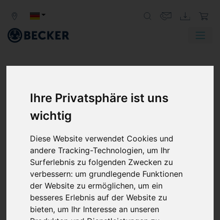
Zurück
Weit
PICK & PLACE
Ihre Privatsphäre ist uns
VAKUUMPUMPEN FÜR EIN SICHERES
wichtig
HANDLING
Pick & Place ist ein Synonym für automatisierte
Diese Website verwendet Cookies und
Handhabung. Vakuumerzeuger von Becker versorgen
andere Tracking-Technologien, um Ihr
Vakuumsauger zuverlässig mit Unterdruck für vielfältige
Surferlebnis zu folgenden Zwecken zu
Hebe- und Transportaufgaben.
verbessern:
um grundlegende Funktionen
der Website zu ermöglichen
,
um ein
Für die Auswahl der perfekten Pick & Place-Lösung gibt
besseres Erlebnis auf der Website zu
es so viele Kriterien, dass Überforderung fast
bieten
,
um Ihr Interesse an unseren
vorprogrammiert ist. Deshalb lohnt es sich, Becker zu