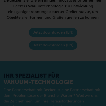
Entdecken Sie, wie ein junges innovatives Unternehmen
Beckers Vakuumtechnologie zur Entwicklung
einzigartiger robotergesteuerter Greifer nutzte, um
Objekte aller Formen und Größen greifen zu können.
Jetzt downloaden (EN)
Jetzt downloaden (EN)
IHR SPEZIALIST FÜR
VAKUUM-TECHNOLOGIE
Eine Partnerschaft mit Becker ist eine Partnerschaft mit
dem Problemlöser der Branche. Warum? Weil wir uns
die Zeit nehmen, um Ihre Herausforderungen