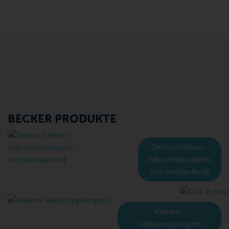
Die ölfreien KVT Vakuumpumpen von Becker sind
eine zuverlässige Technologie für den industriellen
Vakuumbedarf.
Previous
N
BECKER PRODUKTE
Drehschieber-
Vakuumpumpen,
trockenlaufend
Klauen-
Vakuumpumpen