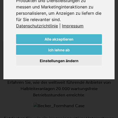
Produkten und Dienstleistungen zu
wählen. Wir haben die umfassende Erfahrung, das
messen und Marketinginteraktionen zu
Fachwissen und das Portfolio, um Ihre
personalisieren
,
um Anzeigen zu liefern die
Herausforderungen zu lösen und Leistungen zu steigen.
für Sie relevanter sind
.
Datenschutzrichtlinie
|
Impressum
Alle akzeptieren
Ich lehne ab
ERFOLGE
Einstellungen ändern
Erfahren Sie, wie der weltweit führende Anbieter von
Halbleiteranlagen 20.000 wartungsfreie
Betriebsstunden erreichte.