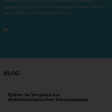
vollständig zu verstehen und maßgeschneiderte
Lösungen für jede Ihrer Anforderungen finden. Wie das
geht, erfahren Sie in diesem Video.
BLOG
Ejektor im Vergleich zur
KVT SERIE
elektromechanischen Vakuumpumpe
Drehschieber-Vakuumpumpen,
trockenlaufend