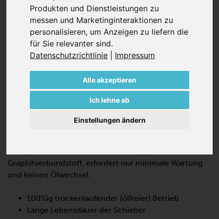
Produkten und Dienstleistungen zu
messen und Marketinginteraktionen zu
personalisieren
,
um Anzeigen zu liefern die
für Sie relevanter sind
.
Datenschutzrichtlinie
|
Impressum
KVT 3.60
Alle akzeptieren
DREHSCHIEBER-VAKUUMPUMPEN,
TROCKENLAUFEND
Ich lehne ab
Die KVT 3.60 ist eine trockenlaufende
Einstellungen ändern
Verdrängerpumpe für Grobvakuum, die für den
Dauerbetrieb ausgelegt ist. Sie verwendet
selbstschmierende Schieber aus einem
Graphitverbundstoff, erfordert nur minimale Wartung
und keinen Ölwechsel.
100%ig trockenlaufender (ölfreier) Betrieb
Lange Lebensdauer der Schieber