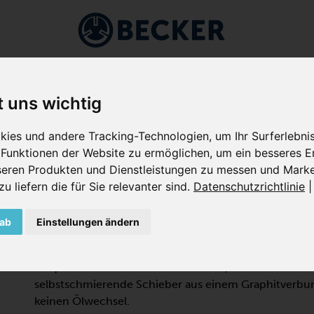
ärkte
Anwendungen
Unternehmen
Service
S
t uns wichtig
SCHIEBERVAKUUMPUMPEN
/
TROCKENLAUFEND
/
VARIAIR KVT B
ies und andere Tracking-Technologien, um Ihr Surferlebn
Funktionen der Website zu ermöglichen
,
um ein besseres Er
nseren Produkten und Dienstleistungen zu messen und Marke
VARIAIR KVT 3.140
 liefern die für Sie relevanter sind
.
Datenschutzrichtlinie
 ab
Einstellungen ändern
DREHSCHIEBER-VAKUUMPUMP
Die VARIAIR KVT 3.140/0-400 ist eine trockenlaufe
Frequenzumformer für Grobvakuum, die für den Dauer
selbstschmierende Schieber aus einem Graphitverbun
keinen Ölwechsel.