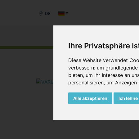
DE
Produkte
M
Ihre Privatsphäre is
START
/
PRODUKTE
/
VAKUUMPUMPEN
/
DREH
Diese Website verwendet Cook
verbessern:
um grundlegende 
bieten
,
um Ihr Interesse an u
personalisieren
,
um Anzeigen zu
Alle akzeptieren
Ich lehne