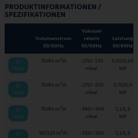
PRODUKTINFORMATIONEN /
SPEZIFIKATIONEN
Vakuum
Volumenstrom
relativ
Leistung
50/60Hz
50/60Hz
50/60Hz
70/85 m³/h
-170/-150
0,55/0,66
SV
mbar
kW
130/2
70/85 m³/h
-270/-250
0,75/0,9
SV
mbar
kW
130/2
70/85 m³/h
-380/-400
1,1/1,3
SV
mbar
kW
130/2
90/110 m³/h
-330/-300
1,1/1,3
SV