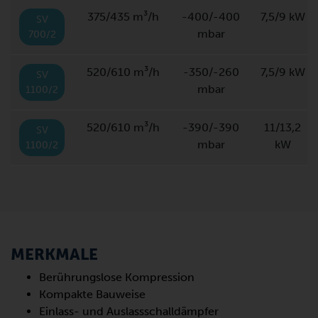
375/435 m³/h
-400/-400
7,5/9 kW
SV
mbar
700/2
520/610 m³/h
-350/-260
7,5/9 kW
SV
mbar
1100/2
520/610 m³/h
-390/-390
11/13,2
SV
mbar
kW
1100/2
MERKMALE
Berührungslose Kompression
Kompakte Bauweise
Einlass- und Auslassschalldämpfer