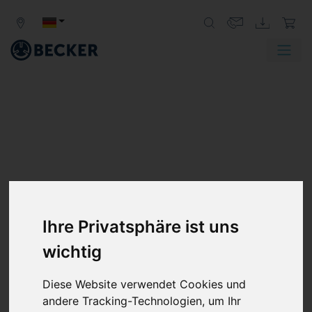
SV BAUREIHE
SEITENKANAL-VAKUUMPUMPEN,
Ihre Privatsphäre ist uns
ZWEISTUFIG
wichtig
Becker Seitenkanalgebläse der SV Baureihe erzeugen
Vakuum oder Druck für eine Vielzahl von industriellen
Diese Website verwendet Cookies und
Anwendungen. Diese Vakuumpumpen und Verdichter
andere Tracking-Technologien, um Ihr
bieten nicht nur eine hohe Leistung, sie sind außerdem