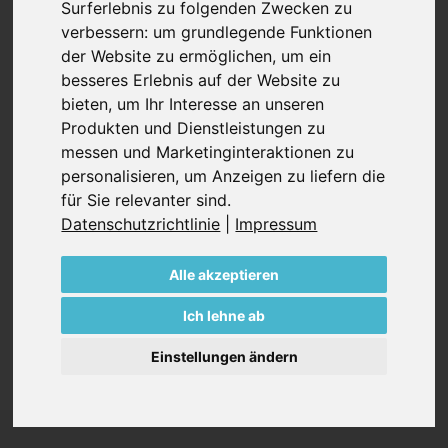
Surferlebnis zu folgenden Zwecken zu
auch kompakt in ihren Ausmaßen und leise im Betrieb.
verbessern:
um grundlegende Funktionen
100% öl- und berührungsfrei im Betrieb, sind diese
der Website zu ermöglichen
,
um ein
Gebläse der SV Baureihe wartungsarm und
besseres Erlebnis auf der Website zu
hocheffizient.
bieten
,
um Ihr Interesse an unseren
Produkten und Dienstleistungen zu
Jede Pumpe der SV Serie ist standardmäßig
messen und Marketinginteraktionen zu
ausgestattet mit:
personalisieren
,
um Anzeigen zu liefern die
Integrierte Einlass- und Auslassschalldämpfer
für Sie relevanter sind
.
Standfuß mit Schwingungsdämpfern für
Datenschutzrichtlinie
|
Impressum
horizontalen Einbau
Interner vakuumdichter Ansaugfilter (einige
Alle akzeptieren
Modelle)
Internes Vakuumsicherheitsventil (einige Modelle)
Ich lehne ab
Einstellungen ändern