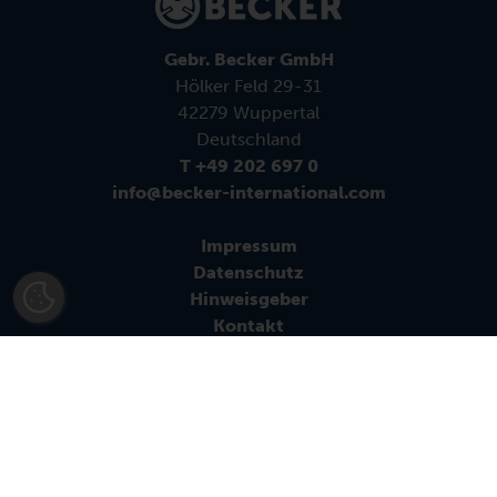
Gebr. Becker GmbH
Hölker Feld 29-31
42279 Wuppertal
Deutschland
T +49 202 697 0
info@becker-international.com
Impressum
Datenschutz
Hinweisgeber
Kontakt
AGBs
Follow us:
© 2026