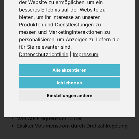
der Website zu ermöglichen
,
um ein
besseres Erlebnis auf der Website zu
bieten
,
um Ihr Interesse an unseren
Produkten und Dienstleistungen zu
messen und Marketinginteraktionen zu
personalisieren
,
um Anzeigen zu liefern die
VARIAIR SV 300/2
für Sie relevanter sind
.
Datenschutzrichtlinie
|
Impressum
SEITENKANAL-VAKUUMPUMPEN,
ZWEISTUFIG
Alle akzeptieren
Die VARIAIR SV 300/2 ist eine Strömungsmaschine mit
VARIAIR Frequenzumrichter, die eine hohe Leistung bei
Ich lehne ab
100% öl- und kontaktfreiem Betrieb bietet. Diese
Einstellungen ändern
Seitenkanalgebläse sind hocheffizient und erfordern
nur minimale Wartung.
VARIAIR Frequenzumrichter
Exakter Volumenstrom durch Drehzahlregelung