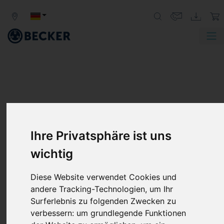
Ihre Privatsphäre ist uns
DT BAUREIHE
wichtig
DREHSCHIEBER-VERDICHTER,
TROCKENLAUFEND
Diese Website verwendet Cookies und
Becker-Kompressoren der DT Baureihe sind
andere Tracking-Technologien, um Ihr
trockenlaufende Niederdruck-Verdrängerpumpen, die
Surferlebnis zu folgenden Zwecken zu
für den Dauerbetrieb bei jedem Druckniveau zwischen
verbessern:
um grundlegende Funktionen
einer freien Ansaugung bis zu +1,0 bar ausgelegt sind.