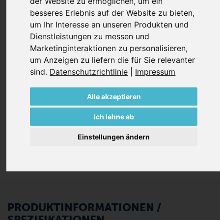
der Website zu ermöglichen
,
um ein
Die ölfreien Drehschieberpumpen der DT Serie
besseres Erlebnis auf der Website zu bieten
,
verwenden selbstschmierende Schieber aus einem
um Ihr Interesse an unseren Produkten und
Graphitverbundstoff, die speziell für Becker-Pumpen
Dienstleistungen zu messen und
entwickelt wurden. Es muss kein Öl gewechselt werden
Marketinginteraktionen zu personalisieren
,
und es ist nur eine minimale Wartung erforderlich.
um Anzeigen zu liefern die für Sie relevanter
sind
.
Datenschutzrichtlinie
|
Impressum
Jede Pumpe der DT Serie ist standardmäßig
ausgestattet mit:
Alle akzeptieren
Eingebauter, großer Ansaugfilter
Druckregulierventil
Ich lehne ab
Schwingungsdämpfer
Einstellungen ändern
PRODUKTINFORMATIONEN /
SPEZIFIKATIONEN