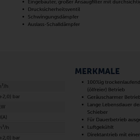
Eingebauter, großer Ansaugfilter mit durchsich
Drucksicherheitsventil
Schwingungsdämpfer
Auslass-Schalldämpfer
MERKMALE
100%ig trockenlaufen
m³/h
(ölfreier) Betrieb
+2,0) bar
Geräuscharmer Betrie
Lange Lebensdauer de
 kW
Schieber
(A)
Für Dauerbetrieb ausg
Luftgekühlt
m³/h
Direktantrieb mit eine
+2,0) bar