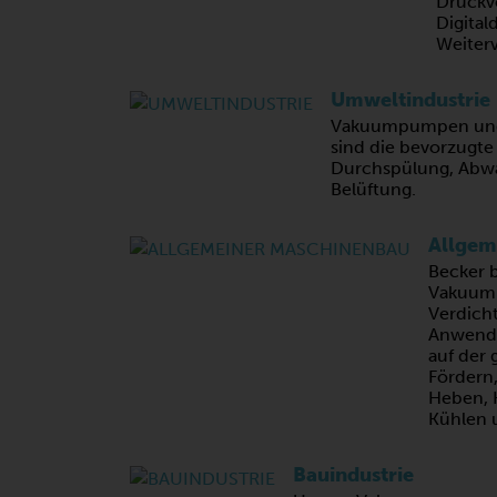
Druckv
Digital
Weiterv
Umweltindustrie
Vakuumpumpen und 
sind die bevorzugte
Durchspülung, Abw
Belüftung.
Allgem
Becker 
Vakuum
Verdicht
Anwend
auf der 
Fördern,
Heben, 
Kühlen 
Bauindustrie