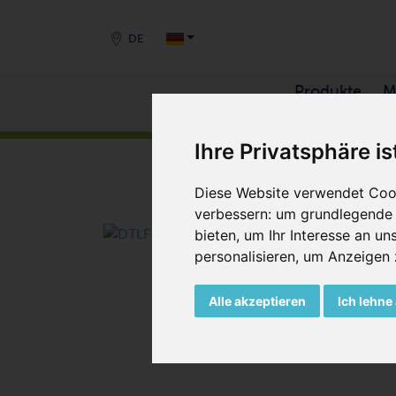
DE
Produkte
M
START
/
PRODUKTE
/
VERDICHTER
/
DREHSCHI
Ihre Privatsphäre is
Diese Website verwendet Cook
verbessern:
um grundlegende 
bieten
,
um Ihr Interesse an u
personalisieren
,
um Anzeigen zu
Alle akzeptieren
Ich lehne