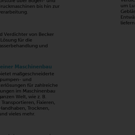
orstufe über Bogen- und
um Luf
druckmaschinen bis hin zur
Gebläs
erarbeitung.
Entwä
liefern
Verdichter von Becker
 Lösung für die
asserbehandlung und
einer Maschinenbau
bietet maßgeschneiderte
pumpen- und
erlösungen für zahlreiche
ungen im Maschinenbau
ganzen Welt, wie z. B.
 Transportieren, Fixieren,
Handhaben, Trocknen,
und vieles mehr.