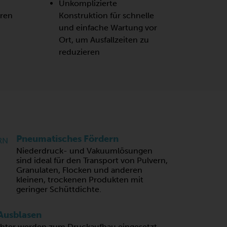
Unkomplizierte
oren
Konstruktion für schnelle
und einfache Wartung vor
Ort, um Ausfallzeiten zu
reduzieren
N
Pneumatisches Fördern
Niederdruck- und Vakuumlösungen
sind ideal für den Transport von Pulvern,
Granulaten, Flocken und anderen
kleinen, trockenen Produkten mit
geringer Schüttdichte.
Ausblasen
chter werden zum Druckaufbau eingesetzt,