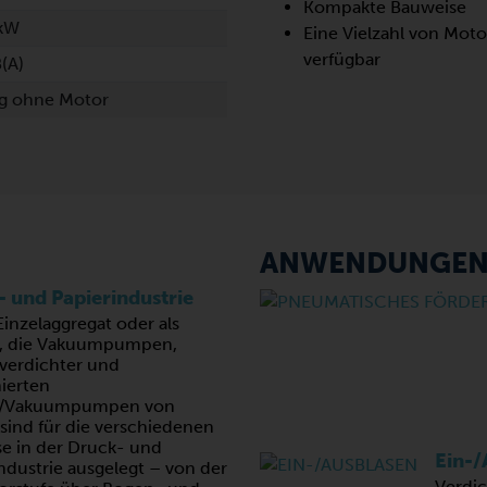
Kompakte Bauweise
 kW
Eine Vielzahl von Mot
verfügbar
(A)
kg ohne Motor
ANWENDUNGE
 und Papierindustrie
Einzelaggregat oder als
, die Vakuumpumpen,
tverdichter und
ierten
-/Vakuumpumpen von
sind für die verschiedenen
e in der Druck- und
Ein-/
ndustrie ausgelegt – von der
Verdi