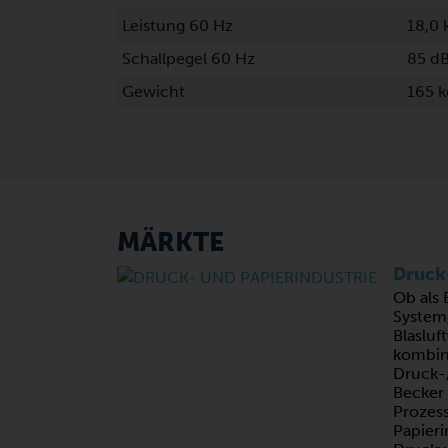
Leistung 60 Hz
18,0
Schallpegel 60 Hz
85 dB
Gewicht
165 
MÄRKTE
Druck-
Ob als 
System
Blasluf
kombin
Druck
Becker 
Prozess
Papieri