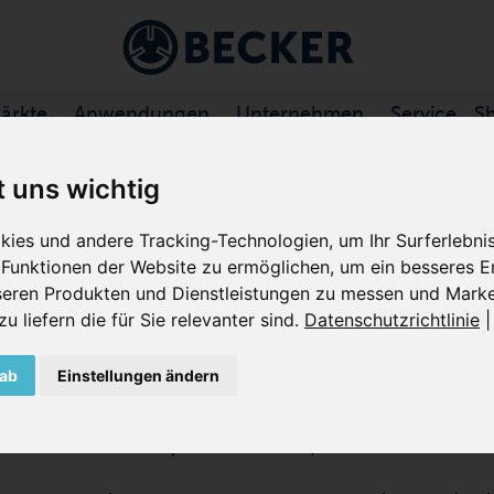
ärkte
Anwendungen
Unternehmen
Service
S
EBERVERDICHTER, TROCKENLAUFEND
/
DTLF BAUREIHE
t uns wichtig
ies und andere Tracking-Technologien, um Ihr Surferlebn
Funktionen der Website zu ermöglichen
,
um ein besseres Er
DTLF 2.250
nseren Produkten und Dienstleistungen zu messen und Marke
 liefern die für Sie relevanter sind
.
Datenschutzrichtlinie
DREHSCHIEBER-VERDICHTER,
 ab
Einstellungen ändern
Die DTLF 2.250 ist eine trockenlaufende Verdrängerp
Dauerbetrieb ausgelegt ist. Der Drehschieber-Verdi
aus einem Graphitverbundstoff, erfordert nur minim