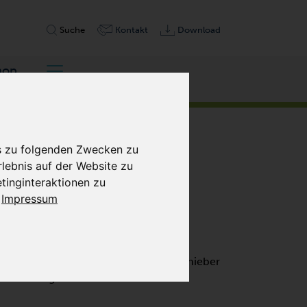
Suche
Kontakt
Download
hop
is zu folgenden Zwecken zu
lebnis auf der Website zu
tinginteraktionen zu
|
Impressum
 TROCKENLAUFEND
umpe für Niederdruck, die für den
chter verwendet selbstschmierende Schieber
ale Wartung und keinen Ölwechsel.