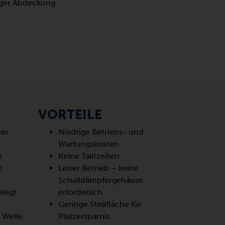
tiger Abdeckung
VORTEILE
der
Niedrige Betriebs- und
Wartungskosten
b
Keine Taktzeiten
r
Leiser Betrieb – keine
Schalldämpfergehäuse
elegt
erforderlich
Geringe Stellfläche für
r Welle
Platzersparnis