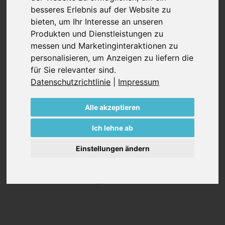
besseres Erlebnis auf der Website zu
Dauerbetrieb bei jedem Druckniveau bis +1,7 bar
bieten
,
um Ihr Interesse an unseren
ausgelegt. Die ölfreien Drehschieberpumpen der
Produkten und Dienstleistungen zu
Baureihe VARIAIR DTLF sind mit selbstschmierenden
messen und Marketinginteraktionen zu
Schiebern aus einem Graphitverbundstoff ausgestattet,
personalisieren
,
um Anzeigen zu liefern die
die speziell für Becker-Pumpen entwickelt wurden. Es
für Sie relevanter sind
.
muss kein Öl gewechselt werden und es ist nur eine
Datenschutzrichtlinie
|
Impressum
minimale Wartung erforderlich.
Alle akzeptieren
Jede Pumpe der VARIAIR DTLF Serie ist standardmäßig
ausgestattet mit:
Ich lehne ab
VARIAIR Frequenzumrichter
Eingebauter, großer Ansaugfilter
Einstellungen ändern
Drucksicherheitsventil
Schwingungsdämpfer
Auslass-Schalldämpfer