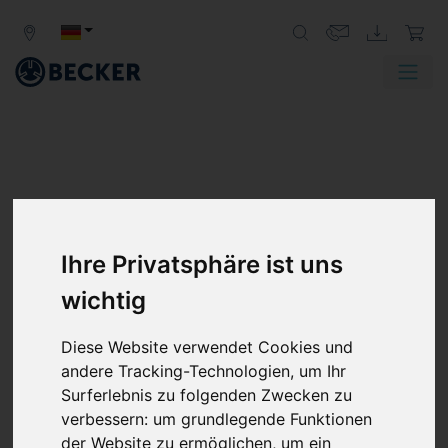
Ihre Privatsphäre ist uns
wichtig
VARIAIR DTLF BAUREIHE
DREHSCHIEBER-VERDICHTER,
Diese Website verwendet Cookies und
TROCKENLAUFEND
andere Tracking-Technologien, um Ihr
Surferlebnis zu folgenden Zwecken zu
Becker VARIAIR-Kompressoren der Baureihe DTLF sind
verbessern:
um grundlegende Funktionen
trockenlaufende Niederdruck-Verdrängerpumpen mit
der Website zu ermöglichen
,
um ein
einem VARIAIR Frequenzumrichter. Sie sind für den