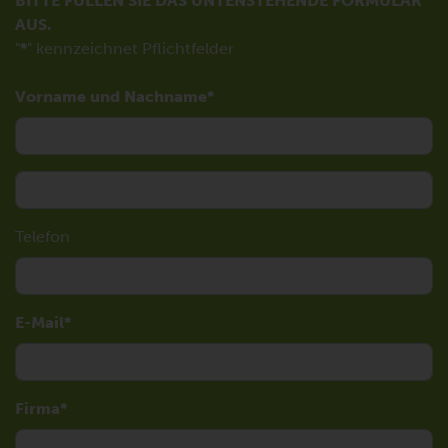
BITTE FÜLLEN SIE DAS UNTENSTEHENDE FORMULAR
AUS.
"
*
" kennzeichnet Pflichtfelder
Vorname und Nachname
Telefon
E-Mail
Firma