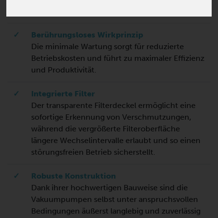
✓
Berührungsloses Wirkprinzip
Die minimale Wartung sorgt für reduzierte
Betriebskosten und führt zu maximaler Effizienz
und Produktivität.
✓
Integrierte Filter
Der transparente Filterdeckel ermöglicht eine
sofortige Erkennung von Verschmutzungen,
während die vergrößerte Filteroberfläche
längere Wechselintervalle erlaubt und so einen
störungsfreien Betrieb sicherstellt.
✓
Robuste Konstruktion
Dank ihrer hochwertigen Bauweise sind die
Vakuumpumpen selbst unter anspruchsvollen
Bedingungen äußerst langlebig und zuverlässig