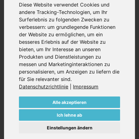
gegenseitig noch das Gehäuse.
Diese Website verwendet Cookies und
andere Tracking-Technologien, um Ihr
Das macht diese trockenen Verdrängerpumpen
Surferlebnis zu folgenden Zwecken zu
besonders wartungsarm. Die Klauentechnologie sorgt
verbessern:
um grundlegende Funktionen
für einen hohen Wirkungsgrad und die niedrigen
der Website zu ermöglichen
,
um ein
installierten Motorleistungen für einen geringen
besseres Erlebnis auf der Website zu
Energieverbrauch. Mit unserem Fokus auf
bieten
,
um Ihr Interesse an unseren
umweltfreundliche Technologie sorgen unsere Klauen-
Produkten und Dienstleistungen zu
Verdichter für eine nachhaltige Produktionsweise in
messen und Marketinginteraktionen zu
zahlreichen industriellen Prozessen.
personalisieren
,
um Anzeigen zu liefern die
für Sie relevanter sind
.
Datenschutzrichtlinie
|
Impressum
Technische Beratung anfragen
Alle akzeptieren
Ich lehne ab
Einstellungen ändern