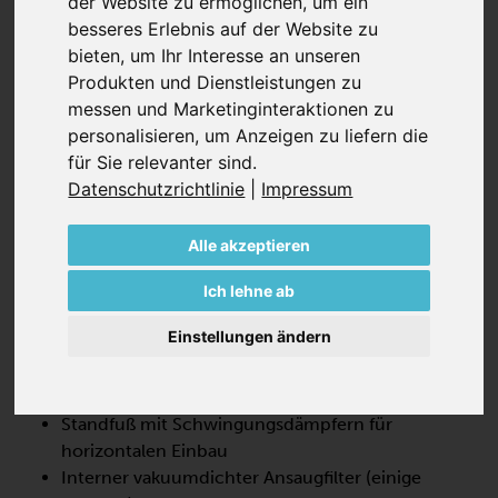
der Website zu ermöglichen
,
um ein
besseres Erlebnis auf der Website zu
bieten
,
um Ihr Interesse an unseren
Produkten und Dienstleistungen zu
messen und Marketinginteraktionen zu
personalisieren
,
um Anzeigen zu liefern die
SV 200/1
für Sie relevanter sind
.
Datenschutzrichtlinie
|
Impressum
SEITENKANAL-VERDICHTER,
EINSTUFIG
Alle akzeptieren
SV 200/1 ist eine Strömungsmaschine, die eine hohe
Leistung bei 100% öl- und kontaktfreiem Betrieb bietet.
Ich lehne ab
Diese Seitenkanalgebläse sind hocheffizient und
Einstellungen ändern
erfordern nur minimale Wartung.
Integrierte Einlass- und Auslassschalldämpfer
Standfuß mit Schwingungsdämpfern für
horizontalen Einbau
Interner vakuumdichter Ansaugfilter (einige