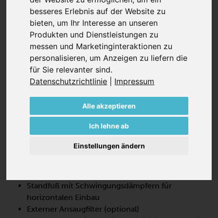
besseres Erlebnis auf der Website zu
bieten
,
um Ihr Interesse an unseren
Produkten und Dienstleistungen zu
messen und Marketinginteraktionen zu
personalisieren
,
um Anzeigen zu liefern die
SV 500/1
für Sie relevanter sind
.
Datenschutzrichtlinie
|
Impressum
SEITENKANAL-VERDICHTER,
EINSTUFIG
Alle akzeptieren
SV 500/1 ist eine Strömungsmaschine, die eine hohe
Ich lehne ab
Leistung bei 100% öl- und kontaktfreiem Betrieb bietet.
Diese Seitenkanalgebläse sind hocheffizient und
Einstellungen ändern
erfordern nur minimale Wartung.
Integrierte Einlass- und Auslassschalldämpfer
Standfuß mit Schwingungsdämpfern für
horizontalen Einbau
Externer Ansaugfilter (optional)