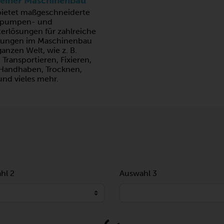
einer Maschinenbau
bietet maßgeschneiderte
pumpen- und
erlösungen für zahlreiche
ungen im Maschinenbau
ganzen Welt, wie z. B.
 Transportieren, Fixieren,
Handhaben, Trocknen,
und vieles mehr.
hl 2
Auswahl 3
Loading...