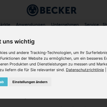
ärkte
Anwendungen
Unternehmen
Service
S
NALVERDICHTER
/
VASF 2. .../1 BASIC BAUREIHE
t uns wichtig
ies und andere Tracking-Technologien, um Ihr Surferlebn
Funktionen der Website zu ermöglichen
,
um ein besseres Er
VASF 2.50/1-0.AC2
nseren Produkten und Dienstleistungen zu messen und Marke
 liefern die für Sie relevanter sind
.
Datenschutzrichtlinie
SEITENKANAL-VERDICHTER, EI
 ab
Einstellungen ändern
Die VASF 2.50/1-0.AC230 Basic ist eine Strömungsma
eine hohe Leistung bei 100% öl- und kontaktfreiem Be
wartungsarm, hocheffizient und erfordern nur minim