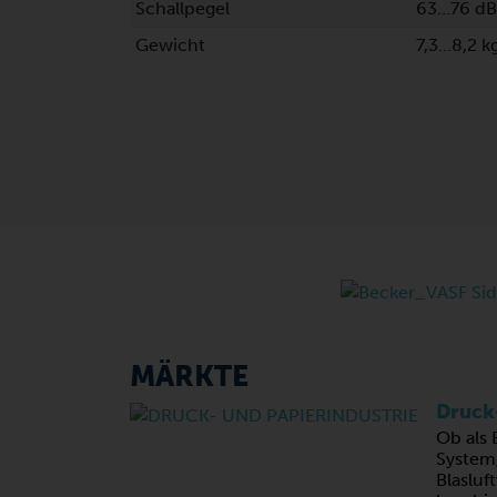
Schallpegel
63…76 dB
Gewicht
7,3…8,2 k
MÄRKTE
Druck-
Ob als 
System
Blasluf