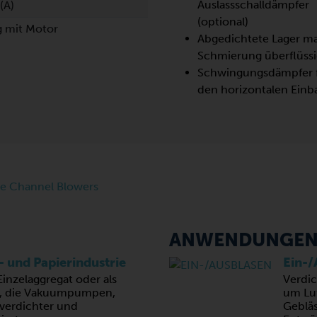
Auslassschalldämpfer
(A)
(optional)
g mit Motor
Abgedichtete Lager m
Schmierung überflüssi
Schwingungsdämpfer 
den horizontalen Einb
ANWENDUNGE
 und Papierindustrie
Ein-/
Einzelaggregat oder als
Verdi
, die Vakuumpumpen,
um Luf
tverdichter und
Gebläs