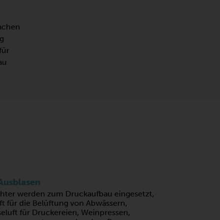
achen
g
für
au
N
Ausblasen
chter werden zum Druckaufbau eingesetzt,
t für die Belüftung von Abwässern,
eluft für Druckereien, Weinpressen,