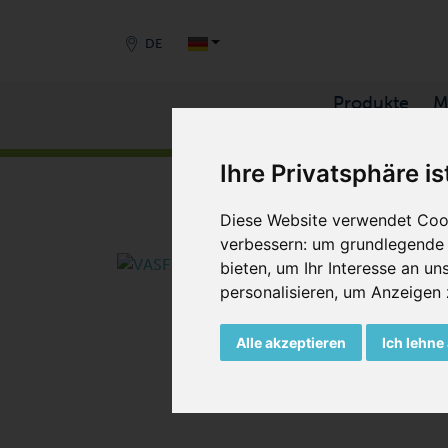
DE
Produkte
M
START
/
PRODUKTE
/
VERDICHTER
/
SEITENKA
Ihre Privatsphäre is
Diese Website verwendet Cook
verbessern:
um grundlegende 
bieten
,
um Ihr Interesse an u
personalisieren
,
um Anzeigen zu
Alle akzeptieren
Ich lehne