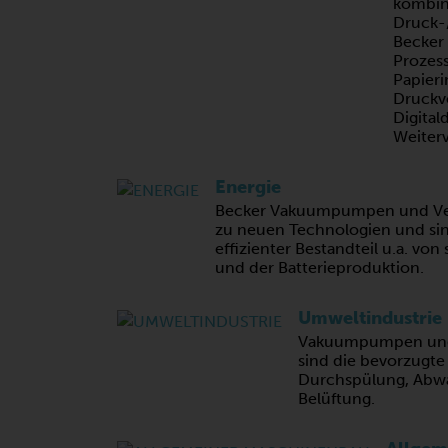
kombin
Druck
Becker 
Prozess
Papieri
Druckv
Digital
Weiterv
Energie
Becker Vakuumpumpen und Ver
zu neuen Technologien und sin
effizienter Bestandteil u.a. von
und der Batterieproduktion.
Umweltindustrie
Vakuumpumpen und 
sind die bevorzugte
Durchspülung, Abw
Belüftung.