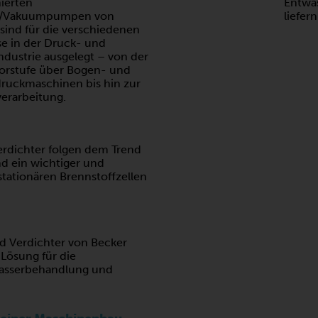
ierten
Entwä
-/Vakuumpumpen von
liefern
sind für die verschiedenen
e in der Druck- und
ndustrie ausgelegt – von der
orstufe über Bogen- und
druckmaschinen bis hin zur
erarbeitung.
dichter folgen dem Trend
d ein wichtiger und
 stationären Brennstoffzellen
Verdichter von Becker
 Lösung für die
asserbehandlung und