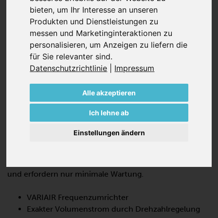
bieten
,
um Ihr Interesse an unseren
Produkten und Dienstleistungen zu
messen und Marketinginteraktionen zu
personalisieren
,
um Anzeigen zu liefern die
für Sie relevanter sind
.
Datenschutzrichtlinie
|
Impressum
VASF 2.50/2-0.DC024
Alle akzeptieren
SEITENKANAL-VERDICHTER,
ZWEISTUFIG
Ich lehne ab
Die VASF 2.50/2-0.DC024 ist eine Strömungsmaschine
Einstellungen ändern
mit VARIAIR Frequenzumrichter, die eine hohe Leistung
bei 100% öl- und kontaktfreiem Betrieb bietet. Diese
Seitenkanalgebläse sind wartungsarm, hocheffizient
und erfordern nur minimale Wartung.
VARIAIR Frequenzumrichter
Exakter Volumenstrom durch Drehzahlregelung