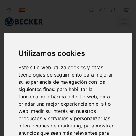
Utilizamos cookies
OPTIMIZACIÓN DE BASLER AG
CON UNA SOPLANTE DE
Este sitio web utiliza cookies y otras
CANAL LATERAL BECKER
tecnologías de seguimiento para mejorar
su experiencia de navegación con los
ESTUDIO DE CASO:
siguientes fines:
para habilitar la
funcionalidad básica del sitio web
,
para
Con más de tres décadas de experiencia,
brindar una mejor experiencia en el sitio
nuestro socio Basler crea soluciones de visión
web
,
medir su interés en nuestros
que hacen la vida más fácil, los procesos más
productos y servicios y personalizar las
fluidos y las aplicaciones más eficientes. Al
interacciones de marketing
,
para mostrar
fabricar cámaras industriales especializadas,
anuncios que sean más relevantes para
desde el principio se puso de manifiesto la