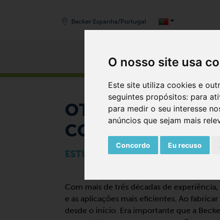
Becker Espanha/Portugal
Prod
O nosso site usa c
START
Este site utiliza cookies e o
seguintes propósitos:
para at
OTIMIZAÇÃO DA B
para medir o seu interesse no
anúncios que sejam mais rele
COM UM SOPRADO
Concordo
Eu recuso
ESTUDO DE CASO:
Com mais de três décadas de experiência, o
e as aplicações mais eficientes. Ao fabrica
desde o início. Era importante que a Beck