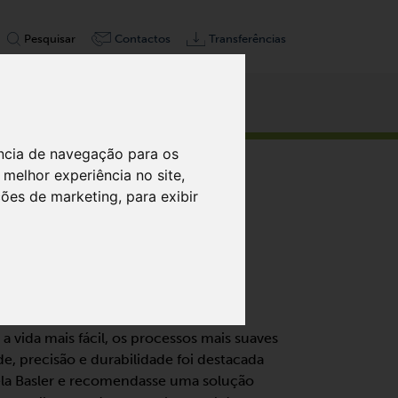
Pesquisar
Contactos
Transferências
ência de navegação para os
melhor experiência no site
,
ações de marketing
,
para exibir
CKER
a vida mais fácil, os processos mais suaves
de, precisão e durabilidade foi destacada
pela Basler e recomendasse uma solução