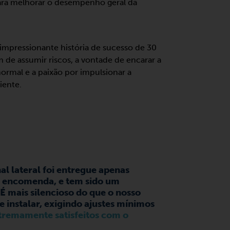
ra melhorar o desempenho geral da
 impressionante história de sucesso de 30
m de assumir riscos, a vontade de encarar a
mal e a paixão por impulsionar a
iente.
l lateral foi entregue apenas
 encomenda, e tem sido um
É mais silencioso do que o nosso
de instalar, exigindo ajustes mínimos
tremamente satisfeitos com o