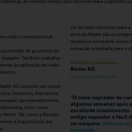
problemas, ao mesmo tempo que recomendava sugestões pa
Os factores decisivos para a
anos da Basler são a corage
 em visão computacional.
mudança constante como nor
inovação orientada para o cl
 portefólio de produtos de
e imagem. Também trabalha
Detalhes da empresa
lemas de aplicação de visão
Basler AG
lizados.
www.baslerweb.com
 Basler AG assumiu um papel
rica, medicina, transporte,
"O novo soprador de cana
, empregam aproximadamente
algumas semanas após a
, Alemanha, bem como
excelente investimento. 
o Norte. Tal como a Becker,
antigo soprador e fácil 
ndem a importância das
na máquina.
Estamos ex
s.
resultado."