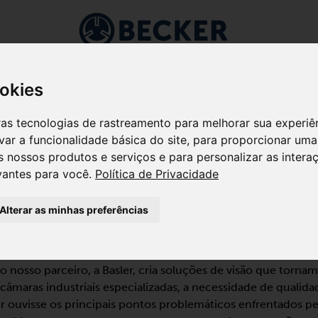
utos
Indústrias
Aplicações
Serviço
Shop
ookies
utras tecnologias de rastreamento para melhorar sua experi
ivar a funcionalidade básica do site
,
para proporcionar uma 
ASLER AG
s nossos produtos e serviços e para personalizar as inter
vantes para você
.
Política de Privacidade
R DE CANAL LATERAL BE
Alterar as minhas preferências
 nosso parceiro, a Basler, cria soluções de visão que tornam 
r câmaras industriais especializadas, a necessidade de qualida
er ouvisse os principais pontos problemáticos enfrentados 