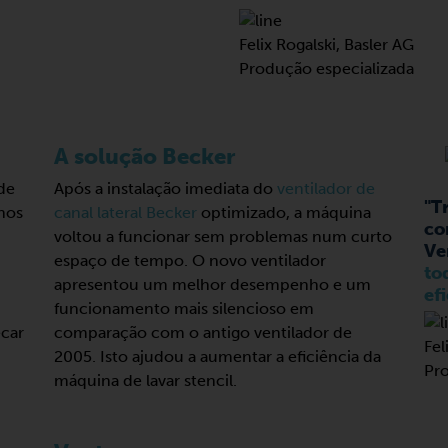
Felix Rogalski, Basler AG
Produção especializada
A solução Becker
 de
Após a instalação imediata do
ventilador de
"T
 nos
canal lateral Becker
optimizado, a máquina
co
voltou a funcionar sem problemas num curto
Ve
espaço de tempo. O novo ventilador
to
apresentou um melhor desempenho e um
efi
funcionamento mais silencioso em
ecar
comparação com o antigo ventilador de
Fel
2005. Isto ajudou a aumentar a eficiência da
Pro
máquina de lavar stencil.
u