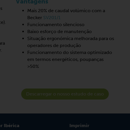
Vantagens
os
Mais 20% de caudal volúmico com a
Becker
SV201/1
e).
Funcionamento silencioso
Baixo esforço de manutenção
Situação ergonómica melhorada para os
ara
operadores de produção
.
Funcionamento do sistema optimizado
em termos energéticos, poupanças
>50%
Descarregar o nosso estudo de caso
r Ibérica
Imprimir