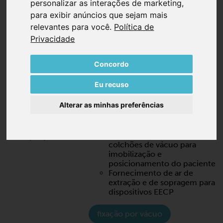
personalizar as interações de marketing
,
para exibir anúncios que sejam mais
relevantes para você
.
Política de
Privacidade
Concordo
Eu recuso
EXEMPLOS DE APLICAÇÕES
Alterar as minhas preferências
PARA BOMBAS DE VÁCUO E
COMPRESSORES
Fornecimento de vácuo para
colchões de vácuo para
imobilização e
posicionamento do paciente
Fornecimento de ar de
extração e de sopragem para
dispositivos EECP
fixação por vácuo