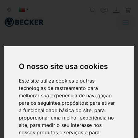
TECNOLOGIA MÉDICA
O nosso site usa cookies
"As bombas de vácuo e os compressores Becker
fazem parte do coração da medicina"
Este site utiliza cookies e outras
A indústria médica confia na higiene e na fiabilidade –
tecnologias de rastreamento para
dia após dia. As bombas de vácuo, sistemas de vácuo e
melhorar sua experiência de navegação
compressores Becker são soluções individuais que
para os seguintes propósitos:
para ativar
cumprem sempre as mais exigentes normas
a funcionalidade básica do site
,
para
internacionais. Inúmeros hospitais em todo o mundo
proporcionar uma melhor experiência no
dependem das bombas de vácuo e dos compressores
site
,
para medir o seu interesse nos
Becker. São o "pacemaker" de confiança para inúmeras
nossos produtos e serviços e para
aplicações de tecnologia médica.