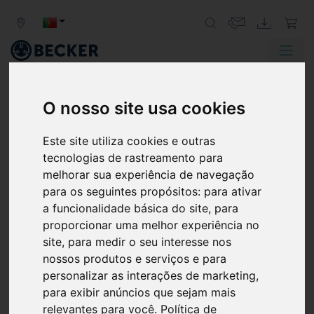
Zurück
Weit
O nosso site usa cookies
INDÚSTRIA DA ELETRÓNICA
Este site utiliza cookies e outras
AS BOMBAS DE VÁCUO BECKER
tecnologias de rastreamento para
GARANTEM PRECISÃO
melhorar sua experiência de navegação
para os seguintes propósitos:
para ativar
Precisão absoluta, baixa pulsação e vibração e
a funcionalidade básica do site
,
para
integrabilidade são características essenciais para o
proporcionar uma melhor experiência no
fabrico, processamento e ensaio de todo o tipo de
site
,
para medir o seu interesse nos
componentes eletrónicos. As bombas de vácuo Becker
nossos produtos e serviços e para
são perfeitamente adequadas para estes desafios. Estas
personalizar as interações de marketing
,
são as aplicações "pick & place" com maior procura em
para exibir anúncios que sejam mais
bombas de vácuo.
relevantes para você
.
Política de